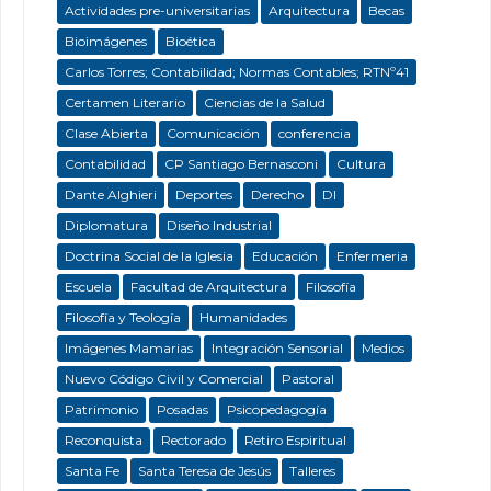
Actividades pre-universitarias
Arquitectura
Becas
Bioimágenes
Bioética
Carlos Torres; Contabilidad; Normas Contables; RTNº41
Certamen Literario
Ciencias de la Salud
Clase Abierta
Comunicación
conferencia
Contabilidad
CP Santiago Bernasconi
Cultura
Dante Alghieri
Deportes
Derecho
DI
Diplomatura
Diseño Industrial
Doctrina Social de la Iglesia
Educación
Enfermeria
Escuela
Facultad de Arquitectura
Filosofía
Filosofía y Teología
Humanidades
Imágenes Mamarias
Integración Sensorial
Medios
Nuevo Código Civil y Comercial
Pastoral
Patrimonio
Posadas
Psicopedagogía
Reconquista
Rectorado
Retiro Espiritual
Santa Fe
Santa Teresa de Jesús
Talleres