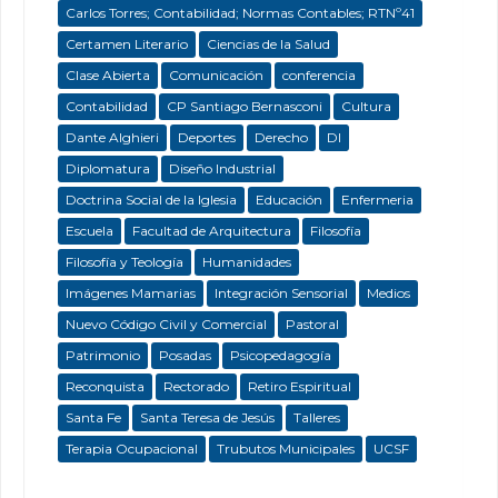
Carlos Torres; Contabilidad; Normas Contables; RTNº41
Certamen Literario
Ciencias de la Salud
Clase Abierta
Comunicación
conferencia
Contabilidad
CP Santiago Bernasconi
Cultura
Dante Alghieri
Deportes
Derecho
DI
Diplomatura
Diseño Industrial
Doctrina Social de la Iglesia
Educación
Enfermeria
Escuela
Facultad de Arquitectura
Filosofía
Filosofía y Teología
Humanidades
Imágenes Mamarias
Integración Sensorial
Medios
Nuevo Código Civil y Comercial
Pastoral
Patrimonio
Posadas
Psicopedagogía
Reconquista
Rectorado
Retiro Espiritual
Santa Fe
Santa Teresa de Jesús
Talleres
Terapia Ocupacional
Trubutos Municipales
UCSF