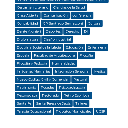
Certamen Literario
Ciencias de la Salud
Clase Abierta
Comunicación
conferencia
Contabilidad
CP Santiago Bernasconi
Cultura
Dante Alghieri
Deportes
Derecho
DI
Diplomatura
Diseño Industrial
Doctrina Social de la Iglesia
Educación
Enfermeria
Escuela
Facultad de Arquitectura
Filosofía
Filosofía y Teología
Humanidades
Imágenes Mamarias
Integración Sensorial
Medios
Nuevo Código Civil y Comercial
Pastoral
Patrimonio
Posadas
Psicopedagogía
Reconquista
Rectorado
Retiro Espiritual
Santa Fe
Santa Teresa de Jesús
Talleres
Terapia Ocupacional
Trubutos Municipales
UCSF