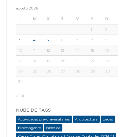
agosto 2026
L
M
X
J
V
S
D
1
2
3
4
5
6
7
8
9
10
11
12
13
14
15
16
17
18
19
20
21
22
23
24
25
26
27
28
29
30
31
« Jul
NUBE DE TAGS:
Actividades pre-universitarias
Arquitectura
Becas
Bioimágenes
Bioética
Carlos Torres; Contabilidad; Normas Contables; RTNº41