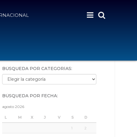
ERNACIONAL
BÚSQUEDA POR PALABRAS:
BÚSQUEDA POR CATEGORÍAS:
Búsqueda por categorías:
BÚSQUEDA POR FECHA:
agosto 2026
L
M
X
J
V
S
D
1
2