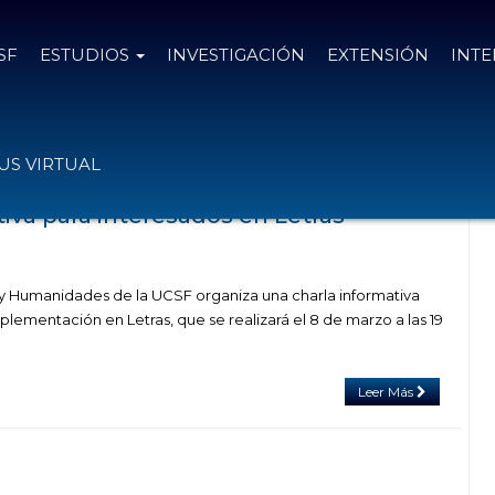
SF
ESTUDIOS
INVESTIGACIÓN
EXTENSIÓN
INT
l tag CICLOS DE COMPLEMENTACIÓN
S VIRTUAL
iva para interesados en Letras
a y Humanidades de la UCSF organiza una charla informativa
lementación en Letras, que se realizará el 8 de marzo a las 19
Leer Más