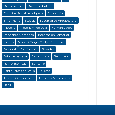
Diplomatura
Diseño Industrial
Doctrina Social de la Iglesia
Educación
Enfermeria
Escuela
Facultad de Arquitectura
Filosofía
Filosofía y Teología
Humanidades
Imágenes Mamarias
Integración Sensorial
Medios
Nuevo Código Civil y Comercial
Pastoral
Patrimonio
Posadas
Psicopedagogía
Reconquista
Rectorado
Retiro Espiritual
Santa Fe
Santa Teresa de Jesús
Talleres
Terapia Ocupacional
Trubutos Municipales
UCSF