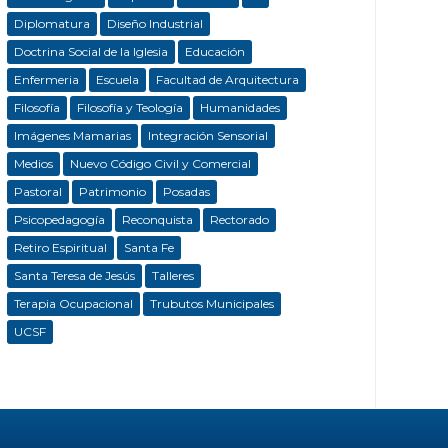
Diplomatura
Diseño Industrial
Doctrina Social de la Iglesia
Educación
Enfermeria
Escuela
Facultad de Arquitectura
Filosofía
Filosofía y Teología
Humanidades
Imágenes Mamarias
Integración Sensorial
Medios
Nuevo Código Civil y Comercial
Pastoral
Patrimonio
Posadas
Psicopedagogía
Reconquista
Rectorado
Retiro Espiritual
Santa Fe
Santa Teresa de Jesús
Talleres
Terapia Ocupacional
Trubutos Municipales
UCSF