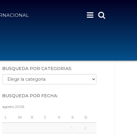
ERNACIONAL
BÚSQUEDA POR PALABRAS:
BÚSQUEDA POR CATEGORÍAS:
Búsqueda por categorías:
BÚSQUEDA POR FECHA:
agosto 2026
L
M
X
J
V
S
D
1
2