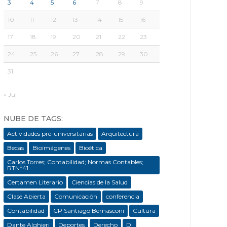
3
4
5
6
7
8
9
10
11
12
13
14
15
16
17
18
19
20
21
22
23
24
25
26
27
28
29
30
31
« Jul
NUBE DE TAGS:
Actividades pre-universitarias
Arquitectura
Becas
Bioimágenes
Bioética
Carlos Torres; Contabilidad; Normas Contables;
RTNº41
Certamen Literario
Ciencias de la Salud
Clase Abierta
Comunicación
conferencia
Contabilidad
CP Santiago Bernasconi
Cultura
Dante Alghieri
Deportes
Derecho
DI