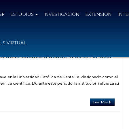
SF
ESTUDIOS
INVESTIGACIÓN
EXTENSIÓN
INT
as con el tag cientifica
S VIRTUAL
 de la escritura académica en la UCSF
ve en la Universidad Católica de Santa Fe, designado como el
émica científica. Durante este período, la institución refuerza su
Leer Más