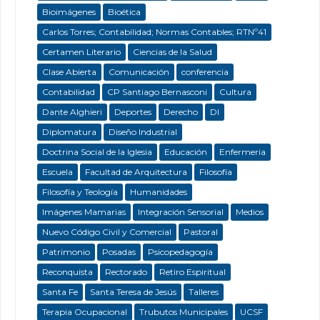
Bioimágenes
Bioética
Carlos Torres; Contabilidad; Normas Contables; RTNº41
Certamen Literario
Ciencias de la Salud
Clase Abierta
Comunicación
conferencia
Contabilidad
CP Santiago Bernasconi
Cultura
Dante Alghieri
Deportes
Derecho
DI
Diplomatura
Diseño Industrial
Doctrina Social de la Iglesia
Educación
Enfermeria
Escuela
Facultad de Arquitectura
Filosofía
Filosofía y Teología
Humanidades
Imágenes Mamarias
Integración Sensorial
Medios
Nuevo Código Civil y Comercial
Pastoral
Patrimonio
Posadas
Psicopedagogía
Reconquista
Rectorado
Retiro Espiritual
Santa Fe
Santa Teresa de Jesús
Talleres
Terapia Ocupacional
Trubutos Municipales
UCSF