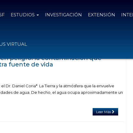
SF
ESTUDIOS
INVESTIGACIÓN
EXTENSIÓN
INT
n el tag dia mundial del agua
S VIRTUAL
 en peligro: la contaminación que
a fuente de vida
l Dr. Daniel Coria* La Tierra y la atmósfera que la envuelve
idades de agua. De hecho, el agua ocupa aproximadamente un
Leer Más