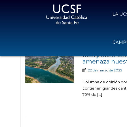
LA UC
Noticias publicadas co
CAMPU
Ríos y océanos
amenaza nuestr
22 de marzo de 2025
Columna de opinión por e
contienen grandes cant
70% de […]