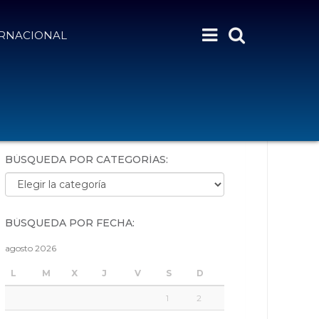
ERNACIONAL
BÚSQUEDA POR PALABRAS:
BÚSQUEDA POR CATEGORÍAS:
Búsqueda por categorías:
BÚSQUEDA POR FECHA:
agosto 2026
L
M
X
J
V
S
D
1
2