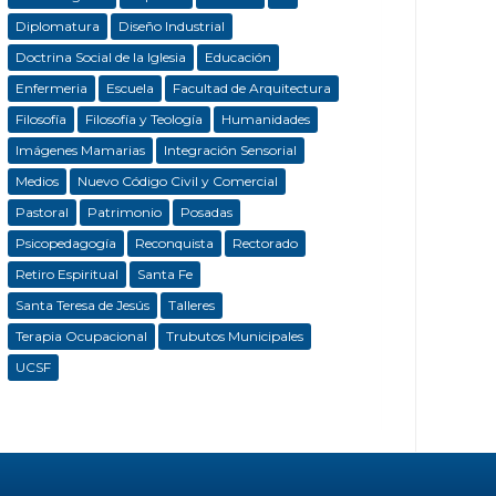
Diplomatura
Diseño Industrial
Doctrina Social de la Iglesia
Educación
Enfermeria
Escuela
Facultad de Arquitectura
Filosofía
Filosofía y Teología
Humanidades
Imágenes Mamarias
Integración Sensorial
Medios
Nuevo Código Civil y Comercial
Pastoral
Patrimonio
Posadas
Psicopedagogía
Reconquista
Rectorado
Retiro Espiritual
Santa Fe
Santa Teresa de Jesús
Talleres
Terapia Ocupacional
Trubutos Municipales
UCSF