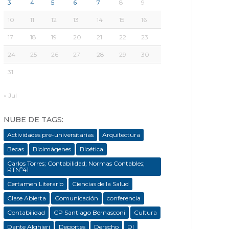
3
4
5
6
7
8
9
10
11
12
13
14
15
16
17
18
19
20
21
22
23
24
25
26
27
28
29
30
31
« Jul
NUBE DE TAGS:
Actividades pre-universitarias
Arquitectura
Becas
Bioimágenes
Bioética
Carlos Torres; Contabilidad; Normas Contables;
RTNº41
Certamen Literario
Ciencias de la Salud
Clase Abierta
Comunicación
conferencia
Contabilidad
CP Santiago Bernasconi
Cultura
Dante Alghieri
Deportes
Derecho
DI