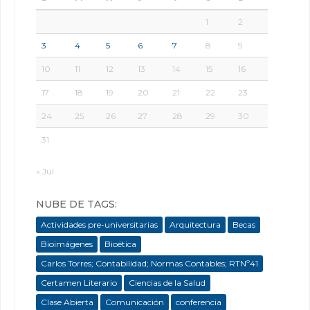
1
2
3
4
5
6
7
8
9
10
11
12
13
14
15
16
17
18
19
20
21
22
23
24
25
26
27
28
29
30
31
« Jul
NUBE DE TAGS:
Actividades pre-universitarias
Arquitectura
Becas
Bioimágenes
Bioética
Carlos Torres; Contabilidad; Normas Contables; RTNº41
Certamen Literario
Ciencias de la Salud
Clase Abierta
Comunicación
conferencia