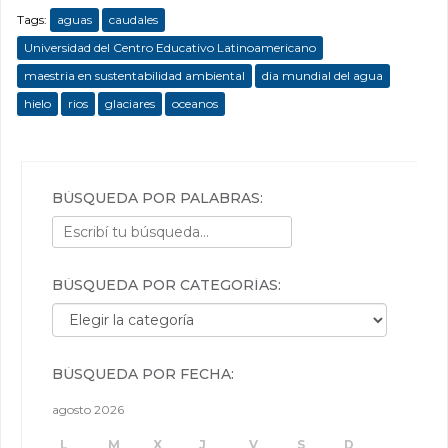
Tags:
aguas
caudales
Universidad del Centro Educativo Latinoamericano
maestria en sustentabilidad ambiental
dia mundial del agua
hielo
rios
glaciares
oceanos
BÚSQUEDA POR PALABRAS:
BÚSQUEDA POR CATEGORÍAS:
Búsqueda por categorías:
BÚSQUEDA POR FECHA:
agosto 2026
L
M
X
J
V
S
D