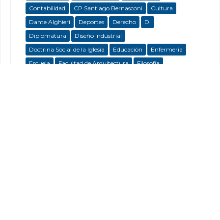
Contabilidad
CP Santiago Bernasconi
Cultura
Dante Alghieri
Deportes
Derecho
DI
Diplomatura
Diseño Industrial
Doctrina Social de la Iglesia
Educación
Enfermeria
Escuela
Facultad de Arquitectura
Filosofía
Filosofía y Teología
Humanidades
Imágenes Mamarias
Integración Sensorial
Medios
Nuevo Código Civil y Comercial
Pastoral
Patrimonio
Posadas
Psicopedagogía
Reconquista
Rectorado
Retiro Espiritual
Santa Fe
Santa Teresa de Jesús
Talleres
Terapia Ocupacional
Trubutos Municipales
UCSF