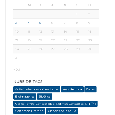
L
M
X
J
V
S
D
1
2
3
4
5
6
7
8
9
10
11
12
13
14
15
16
17
18
19
20
21
22
23
24
25
26
27
28
29
30
31
« Jul
NUBE DE TAGS:
Actividades pre-universitarias
Arquitectura
Becas
Bioimágenes
Bioética
Carlos Torres; Contabilidad; Normas Contables; RTNº41
Certamen Literario
Ciencias de la Salud