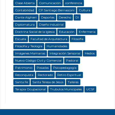
Clase Abierta
Comunicación
conferencia
Contabilidad
CP Santiago Bernasconi
Cultura
Dante Alghieri
Deportes
Derecho
DI
Diplomatura
Diseño Industrial
Doctrina Social de la Iglesia
Educación
Enfermeria
Escuela
Facultad de Arquitectura
Filosofía
Filosofía y Teología
Humanidades
Imágenes Mamarias
Integración Sensorial
Medios
Nuevo Código Civil y Comercial
Pastoral
Patrimonio
Posadas
Psicopedagogía
Reconquista
Rectorado
Retiro Espiritual
Santa Fe
Santa Teresa de Jesús
Talleres
Terapia Ocupacional
Trubutos Municipales
UCSF