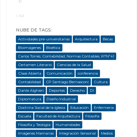
31
« Jul
NUBE DE TAGS:
Actividades pre-universitarias
Arquitectura
Becas
Bioimágenes
Bioética
Carlos Torres; Contabilidad; Normas Contables; RTNº41
Certamen Literario
Ciencias de la Salud
Clase Abierta
Comunicación
conferencia
Contabilidad
CP Santiago Bernasconi
Cultura
Dante Alghieri
Deportes
Derecho
DI
Diplomatura
Diseño Industrial
Doctrina Social de la Iglesia
Educación
Enfermeria
Escuela
Facultad de Arquitectura
Filosofía
Filosofía y Teología
Humanidades
Imágenes Mamarias
Integración Sensorial
Medios