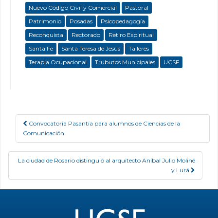
Nuevo Código Civil y Comercial
Pastoral
Patrimonio
Posadas
Psicopedagogía
Reconquista
Rectorado
Retiro Espiritual
Santa Fe
Santa Teresa de Jesús
Talleres
Terapia Ocupacional
Trubutos Municipales
UCSF
Convocatoria Pasantía para alumnos de Ciencias de la
Post navigation
Comunicación
La ciudad de Rosario distinguió al arquitecto Aníbal Julio Moliné
y Lurá