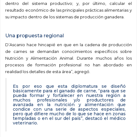
dentro del sistema productivo; y, por último, calcular el
resultado económico de las principales prácticas alimentarias y
su impacto dentro de los sistemas de producción ganadera.
Una propuesta regional
D’Asca
ni
o
h
ace
hincapié
en que
en la
cadena de
producción
de carne
s
se
demanda
n
conocimientos específicos
sobre
Nutrición y Alimentación Animal
. Durante muchos años los
procesos de formación profesional no han abordado en
realidad l
os detalles de esta área
”, agregó.
Es por eso que esta diplomatura se diseñó
básicamente para el ganado de carne, “para que se
pueda formar y fortalecer en nuestra región a
muchos profesionales y/o productores de
avanzada en la nutrición y alimentación que
condice con una serie de aspectos especiales,
pero qué difiere mucho de lo que se hace en zonas
templadas o en el sur del país”, destacó el médico
veterinario.