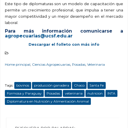
Este tipo de diplomaturas son un modelo de capacitación que
permite un crecimiento profesional, que impulsa a tener una
mayor competitividad y un mejor desempeño en el mercado
laboral.
Para más información c
omunicarse a
agropecuarias@ucsf.edu.ar
Descargar el folleto con más info
Home principal
,
Ciencias Agropecuarias
,
Posadas
,
Veterinaria
Tags:
bovinos
producción ganadera
Chaco
Santa Fe
Formosa y Paraguay
Posadas
veterinaria
nutricion
INTA
Diplomatura en Nutrición y Alimentación Animal