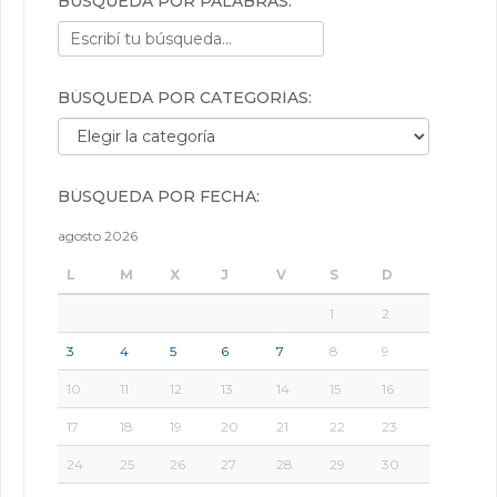
BÚSQUEDA POR PALABRAS:
BÚSQUEDA POR CATEGORÍAS:
Búsqueda por categorías:
BÚSQUEDA POR FECHA:
agosto 2026
L
M
X
J
V
S
D
1
2
3
4
5
6
7
8
9
10
11
12
13
14
15
16
17
18
19
20
21
22
23
24
25
26
27
28
29
30