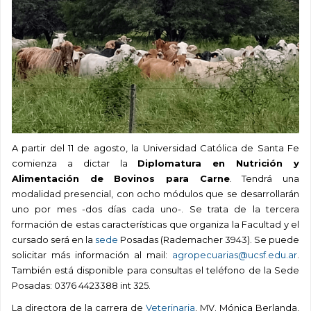
A partir del 11 de agosto,
la Universidad Católica de Santa Fe
comienza a dictar la
D
iplomatura en Nutrición y
Alimentación
de Bovinos para
C
arne
.
Tendrá una
modalidad presencial, con ocho módulos que se desarrollarán
uno por mes -dos días cada uno-
. Se trata de la
tercer
a
formación de estas características que organiza la
Facultad
y el
cursado será en la
sede
Posadas
(
Rademacher
3943
). Se puede
solicitar más información al mail:
agropecuarias@ucsf.edu.ar
.
También
está
disponible para consultas el
teléfono
de la Sede
Posadas: 0376 4423388
int
325
.
La directora de la carrera de
Veterinaria
, MV. Mónica Berlanda,