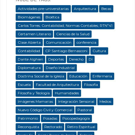
Actividades pre-universitarias
Arquitectura
Becas
Bioimágenes
Bioética
Carlos Torres; Contabilidad; Normas Contables; RTNº41
Certamen Literario
Ciencias de la Salud
Clase Abierta
Comunicación
conferencia
Contabilidad
CP Santiago Bernasconi
Cultura
Dante Alghieri
Deportes
Derecho
DI
Diplomatura
Diseño Industrial
Doctrina Social de la Iglesia
Educación
Enfermeria
Escuela
Facultad de Arquitectura
Filosofía
Filosofía y Teología
Humanidades
Imágenes Mamarias
Integración Sensorial
Medios
Nuevo Código Civil y Comercial
Pastoral
Patrimonio
Posadas
Psicopedagogía
Reconquista
Rectorado
Retiro Espiritual