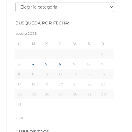
Búsqueda por categorías:
BÚSQUEDA POR FECHA:
agosto 2026
L
M
X
J
V
S
D
1
2
3
4
5
6
7
8
9
10
11
12
13
14
15
16
17
18
19
20
21
22
23
24
25
26
27
28
29
30
31
« Jul
NUBE DE TAGS: