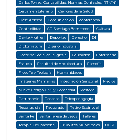
Carlos Torres; Contabilidad; Normas Contables; RTNº41
Certamen Literario
Ciencias de la Salud
Clase Abierta
Comunicación
conferencia
Contabilidad
CP Santiago Bernasconi
Cultura
Dante Alghieri
Deportes
Derecho
DI
Diplomatura
Diseño Industrial
Doctrina Social de la Iglesia
Educación
Enfermeria
Escuela
Facultad de Arquitectura
Filosofía
Filosofía y Teología
Humanidades
Imágenes Mamarias
Integración Sensorial
Medios
Nuevo Código Civil y Comercial
Pastoral
Patrimonio
Posadas
Psicopedagogía
Reconquista
Rectorado
Retiro Espiritual
Santa Fe
Santa Teresa de Jesús
Talleres
Terapia Ocupacional
Trubutos Municipales
UCSF