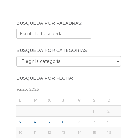
BÚSQUEDA POR PALABRAS:
BÚSQUEDA POR CATEGORÍAS:
Búsqueda por categorías:
BÚSQUEDA POR FECHA:
agosto 2026
L
M
X
J
V
S
D
1
2
3
4
5
6
7
8
9
10
11
12
13
14
15
16