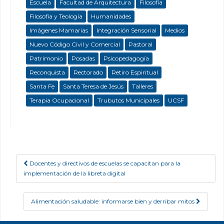
Escuela
Facultad de Arquitectura
Filosofía
Filosofía y Teología
Humanidades
Imágenes Mamarias
Integración Sensorial
Medios
Nuevo Código Civil y Comercial
Pastoral
Patrimonio
Posadas
Psicopedagogía
Reconquista
Rectorado
Retiro Espiritual
Santa Fe
Santa Teresa de Jesús
Talleres
Terapia Ocupacional
Trubutos Municipales
UCSF
Docentes y directivos de escuelas se capacitan para la
Post navigation
implementación de la libreta digital
Alimentación saludable: informarse bien y derribar mitos