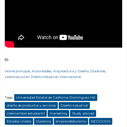
Home principal
,
Autoridades
,
Arquitectura y Diseño
,
Docentes
,
Licenciatura en Diseño Industrial
,
Internacional
Tags:
Universidad Estatal de California Dominguez Hill
diseño de productos y servicios
Diseño Industrial
intercambio estudiantil
marketing
Study abroad
Estados Unidos
Docencia
emprendedurismo
NEGOCIOS