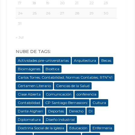
17
18
19
20
21
22
23
24
25
26
27
28
29
30
31
« Jul
NUBE DE TAGS:
Actividades pre-universitarias
Arquitectura
Becas
Bioimágenes
Bioética
Carlos Torres; Contabilidad; Normas Contables; RTNº41
Certamen Literario
Ciencias de la Salud
Clase Abierta
Comunicación
conferencia
Contabilidad
CP Santiago Bernasconi
Cultura
Dante Alghieri
Deportes
Derecho
DI
Diplomatura
Diseño Industrial
Doctrina Social de la Iglesia
Educación
Enfermeria