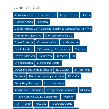
NUBE DE TAGS:
Actividades pre-universitarias
Arquitectura
Becas
Bioimágenes
Bioética
Carlos Torres; Contabilidad; Normas Contables; RTNº41
Certamen Literario
Ciencias de la Salud
Clase Abierta
Comunicación
conferencia
Contabilidad
CP Santiago Bernasconi
Cultura
Dante Alghieri
Deportes
Derecho
DI
Diplomatura
Diseño Industrial
Doctrina Social de la Iglesia
Educación
Enfermeria
Escuela
Facultad de Arquitectura
Filosofía
Filosofía y Teología
Humanidades
Imágenes Mamarias
Integración Sensorial
Medios
Nuevo Código Civil y Comercial
Pastoral
Patrimonio
Posadas
Psicopedagogía