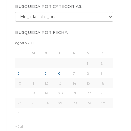
BÚSQUEDA POR CATEGORÍAS:
Búsqueda por categorías:
BÚSQUEDA POR FECHA:
agosto 2026
L
M
X
J
V
S
D
1
2
3
4
5
6
7
8
9
10
11
12
13
14
15
16
17
18
19
20
21
22
23
24
25
26
27
28
29
30
31
« Jul