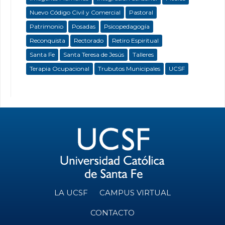
Nuevo Código Civil y Comercial
Pastoral
Patrimonio
Posadas
Psicopedagogía
Reconquista
Rectorado
Retiro Espiritual
Santa Fe
Santa Teresa de Jesús
Talleres
Terapia Ocupacional
Trubutos Municipales
UCSF
LA UCSF
CAMPUS VIRTUAL
CONTACTO