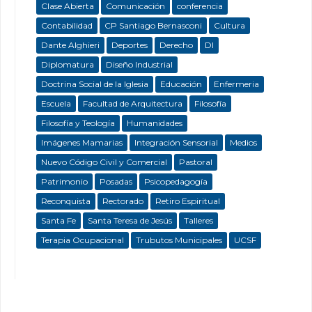
Clase Abierta
Comunicación
conferencia
Contabilidad
CP Santiago Bernasconi
Cultura
Dante Alghieri
Deportes
Derecho
DI
Diplomatura
Diseño Industrial
Doctrina Social de la Iglesia
Educación
Enfermeria
Escuela
Facultad de Arquitectura
Filosofía
Filosofía y Teología
Humanidades
Imágenes Mamarias
Integración Sensorial
Medios
Nuevo Código Civil y Comercial
Pastoral
Patrimonio
Posadas
Psicopedagogía
Reconquista
Rectorado
Retiro Espiritual
Santa Fe
Santa Teresa de Jesús
Talleres
Terapia Ocupacional
Trubutos Municipales
UCSF