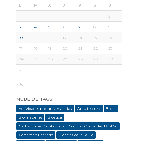
L
M
X
J
V
S
D
1
2
3
4
5
6
7
8
9
10
11
12
13
14
15
16
17
18
19
20
21
22
23
24
25
26
27
28
29
30
31
« Jul
NUBE DE TAGS:
Actividades pre-universitarias
Arquitectura
Becas
Bioimágenes
Bioética
Carlos Torres; Contabilidad; Normas Contables; RTNº41
Certamen Literario
Ciencias de la Salud