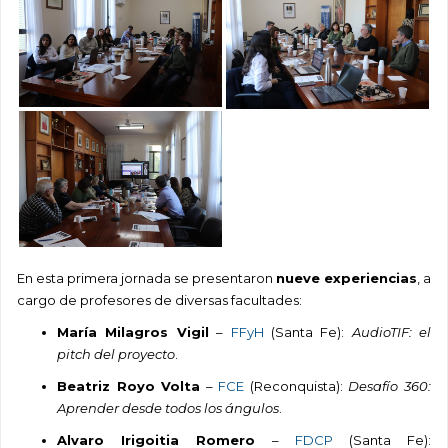
En esta primera jornada se presentaron
nueve experiencias
, a
cargo de profesores de diversas facultades:
María Milagros Vigil
–
FFyH
(Santa Fe):
AudioTIF: el
pitch del proyecto
.
Beatriz Royo Volta
–
FCE
(Reconquista):
Desafío 360:
Aprender desde todos los ángulos
.
Alvaro Irigoitia Romero
–
FDCP
(Santa Fe):