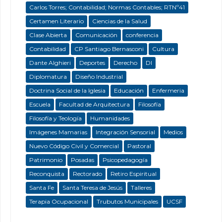
Carlos Torres; Contabilidad; Normas Contables; RTNº41
Certamen Literario
Ciencias de la Salud
Clase Abierta
Comunicación
conferencia
Contabilidad
CP Santiago Bernasconi
Cultura
Dante Alghieri
Deportes
Derecho
DI
Diplomatura
Diseño Industrial
Doctrina Social de la Iglesia
Educación
Enfermeria
Escuela
Facultad de Arquitectura
Filosofía
Filosofía y Teología
Humanidades
Imágenes Mamarias
Integración Sensorial
Medios
Nuevo Código Civil y Comercial
Pastoral
Patrimonio
Posadas
Psicopedagogía
Reconquista
Rectorado
Retiro Espiritual
Santa Fe
Santa Teresa de Jesús
Talleres
Terapia Ocupacional
Trubutos Municipales
UCSF