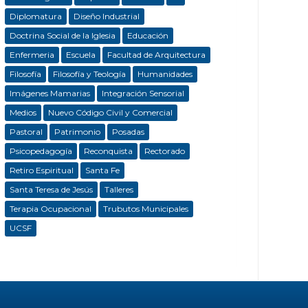
Diplomatura
Diseño Industrial
Doctrina Social de la Iglesia
Educación
Enfermeria
Escuela
Facultad de Arquitectura
Filosofía
Filosofía y Teología
Humanidades
Imágenes Mamarias
Integración Sensorial
Medios
Nuevo Código Civil y Comercial
Pastoral
Patrimonio
Posadas
Psicopedagogía
Reconquista
Rectorado
Retiro Espiritual
Santa Fe
Santa Teresa de Jesús
Talleres
Terapia Ocupacional
Trubutos Municipales
UCSF