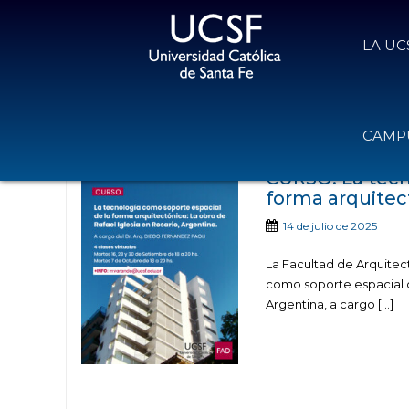
LA UC
Noticias public
CAMPU
CURSO: La tecn
forma arquitec
14 de julio de 2025
La Facultad de Arquitectu
como soporte espacial de
Argentina, a cargo […]