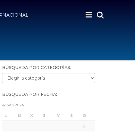
ERNACIONAL
BÚSQUEDA POR PALABRAS:
BÚSQUEDA POR CATEGORÍAS:
Búsqueda por categorías:
BÚSQUEDA POR FECHA:
agosto 2026
L
M
X
J
V
S
D
1
2