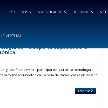
SF
ESTUDIOS
INVESTIGACIÓN
EXTENSIÓN
INT
adas con el tag forma
S VIRTUAL
ología como soporte espacial de la
tónica
ra y Diseño los invita a participar del Curso: La tecnología
 la forma arquitectónica: La obra de Rafael Iglesia en Rosario,
Leer Más