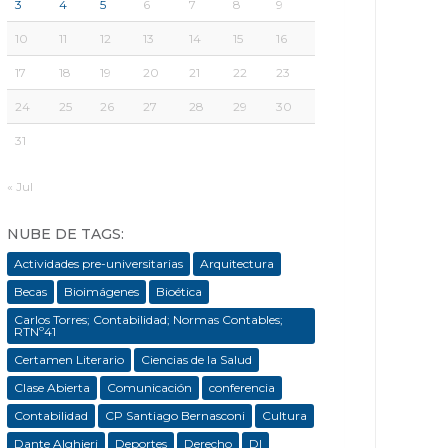
3
4
5
6
7
8
9
10
11
12
13
14
15
16
17
18
19
20
21
22
23
24
25
26
27
28
29
30
31
« Jul
NUBE DE TAGS:
Actividades pre-universitarias
Arquitectura
Becas
Bioimágenes
Bioética
Carlos Torres; Contabilidad; Normas Contables;
RTNº41
Certamen Literario
Ciencias de la Salud
Clase Abierta
Comunicación
conferencia
Contabilidad
CP Santiago Bernasconi
Cultura
Dante Alghieri
Deportes
Derecho
DI