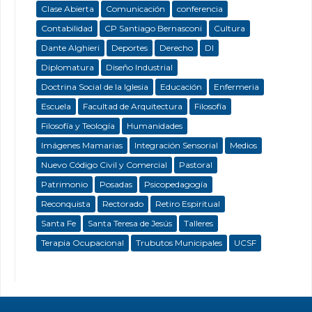
Clase Abierta
Comunicación
conferencia
Contabilidad
CP Santiago Bernasconi
Cultura
Dante Alghieri
Deportes
Derecho
DI
Diplomatura
Diseño Industrial
Doctrina Social de la Iglesia
Educación
Enfermeria
Escuela
Facultad de Arquitectura
Filosofía
Filosofía y Teología
Humanidades
Imágenes Mamarias
Integración Sensorial
Medios
Nuevo Código Civil y Comercial
Pastoral
Patrimonio
Posadas
Psicopedagogía
Reconquista
Rectorado
Retiro Espiritual
Santa Fe
Santa Teresa de Jesús
Talleres
Terapia Ocupacional
Trubutos Municipales
UCSF