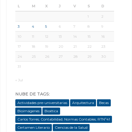
L
M
X
J
V
S
D
1
2
3
4
5
6
7
8
9
10
11
12
13
14
15
16
17
18
19
20
21
22
23
24
25
26
27
28
29
30
31
« Jul
NUBE DE TAGS:
Actividades pre-universitarias
Arquitectura
Becas
Bioimágenes
Bioética
Carlos Torres; Contabilidad; Normas Contables; RTNº41
Certamen Literario
Ciencias de la Salud