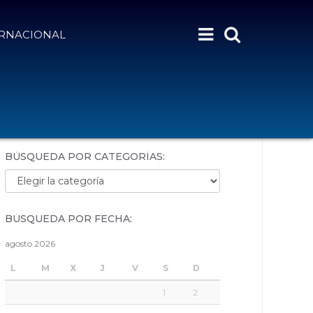
ERNACIONAL
BÚSQUEDA POR PALABRAS:
BÚSQUEDA POR CATEGORÍAS:
Búsqueda por categorías:
BÚSQUEDA POR FECHA:
agosto 2026
L
M
X
J
V
S
D
1
2