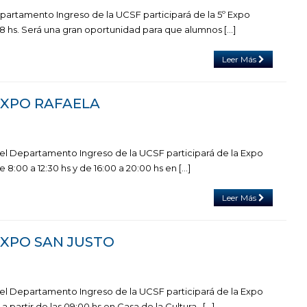
 Departamento Ingreso de la UCSF participará de la 5º Expo
18 hs. Será una gran oportunidad para que alumnos […]
Leer Más
 EXPO RAFAELA
, el Departamento Ingreso de la UCSF participará de la Expo
 8:00 a 12:30 hs y de 16:00 a 20:00 hs en […]
Leer Más
 EXPO SAN JUSTO
, el Departamento Ingreso de la UCSF participará de la Expo
a partir de las 09:00 hs en Casa de la Cultura. […]