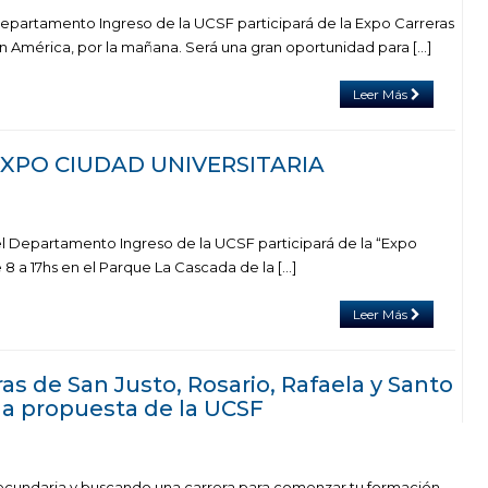
 Departamento Ingreso de la UCSF participará de la Expo Carreras
ín América, por la mañana. Será una gran oportunidad para […]
Leer Más
 EXPO CIUDAD UNIVERSITARIA
, el Departamento Ingreso de la UCSF participará de la “Expo
e 8 a 17hs en el Parque La Cascada de la […]
Leer Más
ras de San Justo, Rosario, Rafaela y Santo
a propuesta de la UCSF
secundaria y buscando una carrera para comenzar tu formación