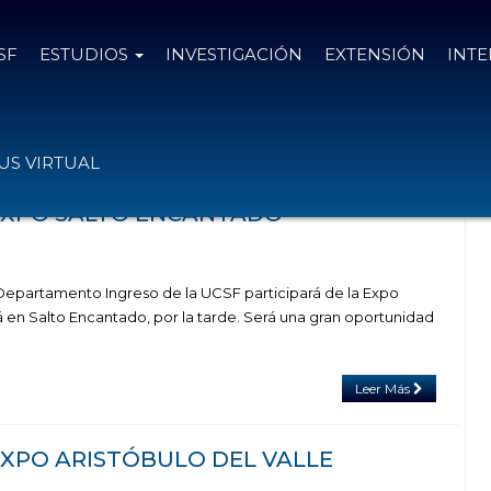
SF
ESTUDIOS
INVESTIGACIÓN
EXTENSIÓN
INT
on el tag feria de carreras
S VIRTUAL
a EXPO SALTO ENCANTADO
l Departamento Ingreso de la UCSF participará de la Expo
á en Salto Encantado, por la tarde. Será una gran oportunidad
Leer Más
 EXPO ARISTÓBULO DEL VALLE