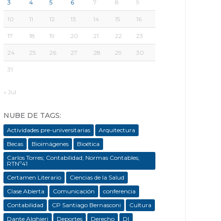
3
4
5
6
7
8
9
10
11
12
13
14
15
16
17
18
19
20
21
22
23
24
25
26
27
28
29
30
31
« Jul
NUBE DE TAGS:
Actividades pre-universitarias
Arquitectura
Becas
Bioimágenes
Bioética
Carlos Torres; Contabilidad; Normas Contables;
RTNº41
Certamen Literario
Ciencias de la Salud
Clase Abierta
Comunicación
conferencia
Contabilidad
CP Santiago Bernasconi
Cultura
Dante Alghieri
Deportes
Derecho
DI