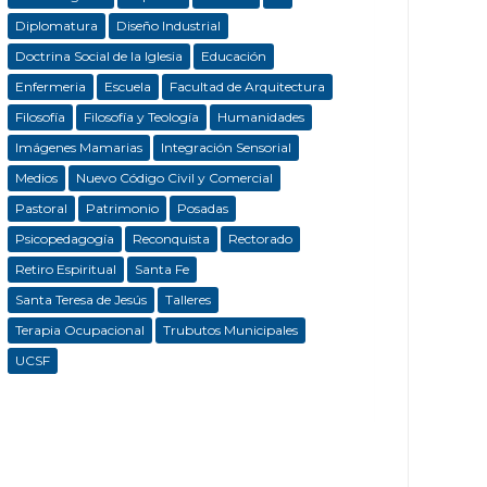
Diplomatura
Diseño Industrial
Doctrina Social de la Iglesia
Educación
Enfermeria
Escuela
Facultad de Arquitectura
Filosofía
Filosofía y Teología
Humanidades
Imágenes Mamarias
Integración Sensorial
Medios
Nuevo Código Civil y Comercial
Pastoral
Patrimonio
Posadas
Psicopedagogía
Reconquista
Rectorado
Retiro Espiritual
Santa Fe
Santa Teresa de Jesús
Talleres
Terapia Ocupacional
Trubutos Municipales
UCSF