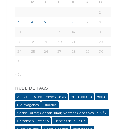
L
M
X
J
V
S
D
1
2
3
4
5
6
7
8
9
10
11
12
13
14
15
16
17
18
19
20
21
22
23
24
25
26
27
28
29
30
31
« Jul
NUBE DE TAGS:
Actividades pre-universitarias
Arquitectura
Becas
Bioimágenes
Bioética
Carlos Torres; Contabilidad; Normas Contables; RTNº41
Certamen Literario
Ciencias de la Salud
Clase Abierta
Comunicación
conferencia