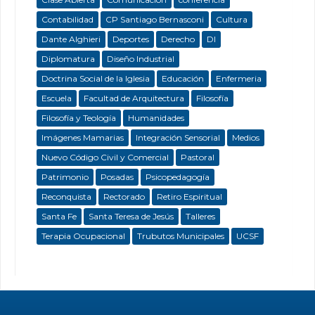
Contabilidad
CP Santiago Bernasconi
Cultura
Dante Alghieri
Deportes
Derecho
DI
Diplomatura
Diseño Industrial
Doctrina Social de la Iglesia
Educación
Enfermeria
Escuela
Facultad de Arquitectura
Filosofía
Filosofía y Teología
Humanidades
Imágenes Mamarias
Integración Sensorial
Medios
Nuevo Código Civil y Comercial
Pastoral
Patrimonio
Posadas
Psicopedagogía
Reconquista
Rectorado
Retiro Espiritual
Santa Fe
Santa Teresa de Jesús
Talleres
Terapia Ocupacional
Trubutos Municipales
UCSF