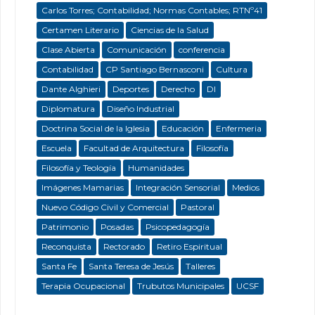
Carlos Torres; Contabilidad; Normas Contables; RTNº41
Certamen Literario
Ciencias de la Salud
Clase Abierta
Comunicación
conferencia
Contabilidad
CP Santiago Bernasconi
Cultura
Dante Alghieri
Deportes
Derecho
DI
Diplomatura
Diseño Industrial
Doctrina Social de la Iglesia
Educación
Enfermeria
Escuela
Facultad de Arquitectura
Filosofía
Filosofía y Teología
Humanidades
Imágenes Mamarias
Integración Sensorial
Medios
Nuevo Código Civil y Comercial
Pastoral
Patrimonio
Posadas
Psicopedagogía
Reconquista
Rectorado
Retiro Espiritual
Santa Fe
Santa Teresa de Jesús
Talleres
Terapia Ocupacional
Trubutos Municipales
UCSF