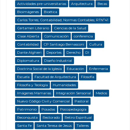
Actividades pre-universitarias
Arquitectura
Becas
Bioimágenes
Bioética
Carlos Torres; Contabilidad; Normas Contables; RTNº41
Certamen Literario
Ciencias de la Salud
Clase Abierta
Comunicación
conferencia
Contabilidad
CP Santiago Bernasconi
Cultura
Dante Alghieri
Deportes
Derecho
DI
Diplomatura
Diseño Industrial
Doctrina Social de la Iglesia
Educación
Enfermeria
Escuela
Facultad de Arquitectura
Filosofía
Filosofía y Teología
Humanidades
Imágenes Mamarias
Integración Sensorial
Medios
Nuevo Código Civil y Comercial
Pastoral
Patrimonio
Posadas
Psicopedagogía
Reconquista
Rectorado
Retiro Espiritual
Santa Fe
Santa Teresa de Jesús
Talleres