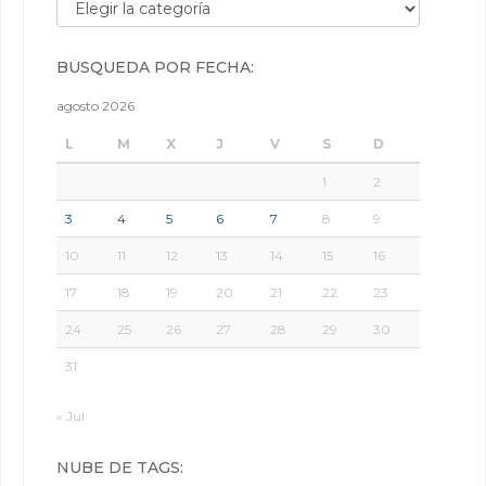
Búsqueda por categorías:
BÚSQUEDA POR FECHA:
agosto 2026
L
M
X
J
V
S
D
1
2
3
4
5
6
7
8
9
10
11
12
13
14
15
16
17
18
19
20
21
22
23
24
25
26
27
28
29
30
31
« Jul
NUBE DE TAGS: