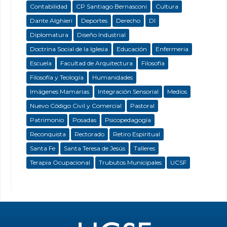
Contabilidad
CP Santiago Bernasconi
Cultura
Dante Alghieri
Deportes
Derecho
DI
Diplomatura
Diseño Industrial
Doctrina Social de la Iglesia
Educación
Enfermeria
Escuela
Facultad de Arquitectura
Filosofía
Filosofía y Teología
Humanidades
Imágenes Mamarias
Integración Sensorial
Medios
Nuevo Código Civil y Comercial
Pastoral
Patrimonio
Posadas
Psicopedagogía
Reconquista
Rectorado
Retiro Espiritual
Santa Fe
Santa Teresa de Jesús
Talleres
Terapia Ocupacional
Trubutos Municipales
UCSF