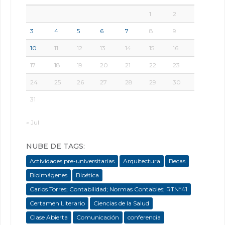
1
2
3
4
5
6
7
8
9
10
11
12
13
14
15
16
17
18
19
20
21
22
23
24
25
26
27
28
29
30
31
« Jul
NUBE DE TAGS:
Actividades pre-universitarias
Arquitectura
Becas
Bioimágenes
Bioética
Carlos Torres; Contabilidad; Normas Contables; RTNº41
Certamen Literario
Ciencias de la Salud
Clase Abierta
Comunicación
conferencia