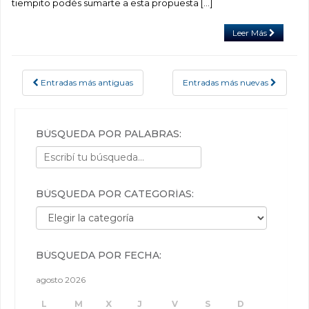
tiempito podés sumarte a esta propuesta […]
Leer Más
Entradas más antiguas
Entradas más nuevas
POSTS NAVIGATION
BÚSQUEDA POR PALABRAS:
BÚSQUEDA POR CATEGORÍAS:
Búsqueda por categorías:
BÚSQUEDA POR FECHA:
agosto 2026
L
M
X
J
V
S
D