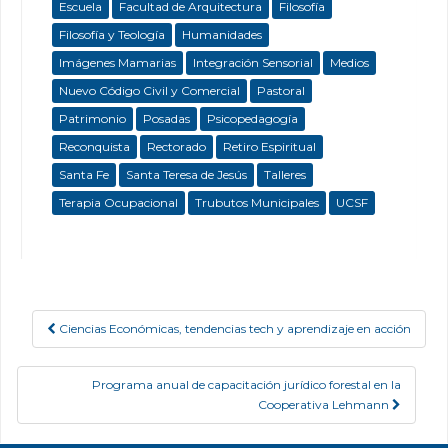
Escuela
Facultad de Arquitectura
Filosofía
Filosofía y Teología
Humanidades
Imágenes Mamarias
Integración Sensorial
Medios
Nuevo Código Civil y Comercial
Pastoral
Patrimonio
Posadas
Psicopedagogía
Reconquista
Rectorado
Retiro Espiritual
Santa Fe
Santa Teresa de Jesús
Talleres
Terapia Ocupacional
Trubutos Municipales
UCSF
Ciencias Económicas, tendencias tech y aprendizaje en acción
Post navigation
Programa anual de capacitación jurídico forestal en la
Cooperativa Lehmann