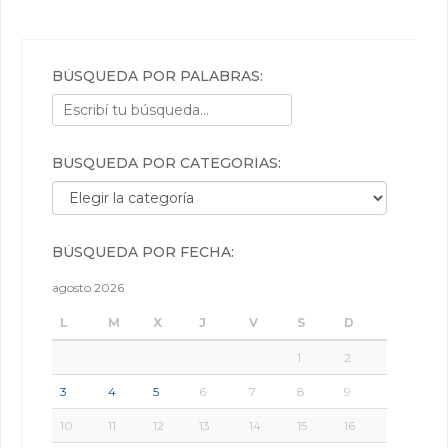
BÚSQUEDA POR PALABRAS:
BÚSQUEDA POR CATEGORÍAS:
Búsqueda por categorías:
BÚSQUEDA POR FECHA:
agosto 2026
L
M
X
J
V
S
D
1
2
3
4
5
6
7
8
9
10
11
12
13
14
15
16