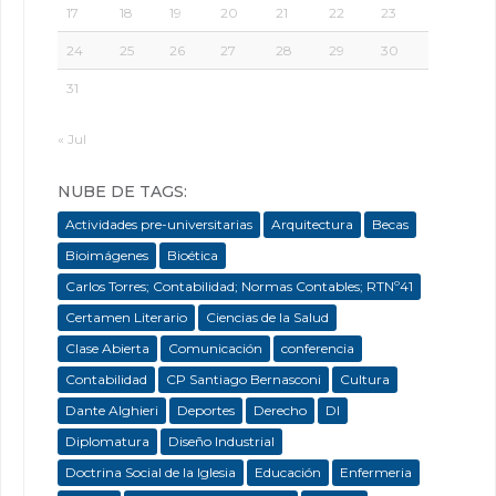
17
18
19
20
21
22
23
24
25
26
27
28
29
30
31
« Jul
NUBE DE TAGS:
Actividades pre-universitarias
Arquitectura
Becas
Bioimágenes
Bioética
Carlos Torres; Contabilidad; Normas Contables; RTNº41
Certamen Literario
Ciencias de la Salud
Clase Abierta
Comunicación
conferencia
Contabilidad
CP Santiago Bernasconi
Cultura
Dante Alghieri
Deportes
Derecho
DI
Diplomatura
Diseño Industrial
Doctrina Social de la Iglesia
Educación
Enfermeria