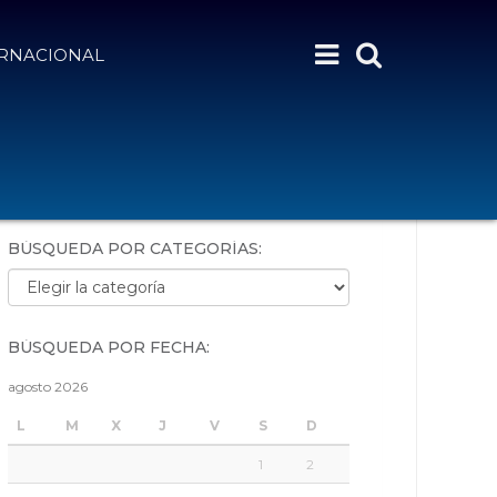
ERNACIONAL
BÚSQUEDA POR PALABRAS:
BÚSQUEDA POR CATEGORÍAS:
Búsqueda por categorías:
BÚSQUEDA POR FECHA:
agosto 2026
L
M
X
J
V
S
D
1
2