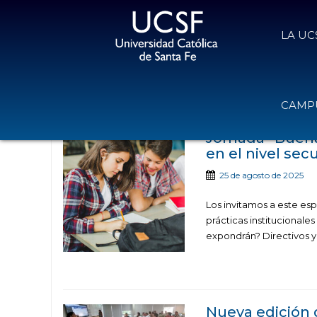
LA UC
Noticias publicad
CAMPU
Jornada “Buena
en el nivel sec
25 de agosto de 2025
Los invitamos a este es
prácticas institucionale
expondrán? Directivos y
Nueva edición 