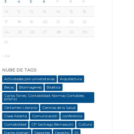
3
4
5
6
7
8
9
10
11
12
13
14
15
16
17
18
19
20
21
22
23
24
25
26
27
28
29
30
31
« Jul
NUBE DE TAGS:
Actividades pre-universitarias
Arquitectura
Becas
Bioimágenes
Bioética
Carlos Torres; Contabilidad; Normas Contables;
RTNº41
Certamen Literario
Ciencias de la Salud
Clase Abierta
Comunicación
conferencia
Contabilidad
CP Santiago Bernasconi
Cultura
Dante Alghieri
Deportes
Derecho
DI