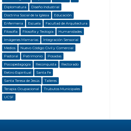
Diplomatura
Diseño Industrial
Doctrina Social de la Iglesia
Educación
Enfermeria
Escuela
Facultad de Arquitectura
Filosofía
Filosofía y Teología
Humanidades
Imágenes Mamarias
Integración Sensorial
Medios
Nuevo Código Civil y Comercial
Pastoral
Patrimonio
Posadas
Psicopedagogía
Reconquista
Rectorado
Retiro Espiritual
Santa Fe
Santa Teresa de Jesús
Talleres
Terapia Ocupacional
Trubutos Municipales
UCSF