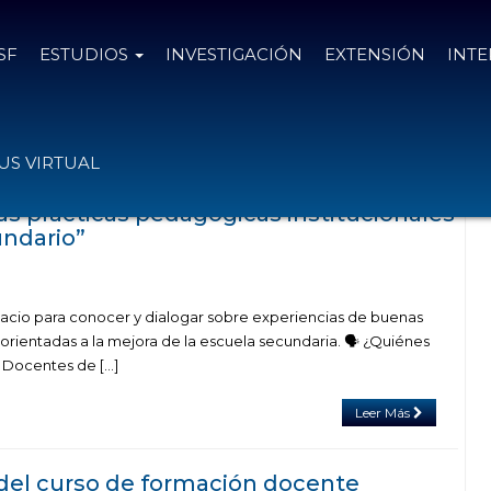
SF
ESTUDIOS
INVESTIGACIÓN
EXTENSIÓN
INT
as con el tag pedagogía
S VIRTUAL
s prácticas pedagógicas institucionales
undario”
pacio para conocer y dialogar sobre experiencias de buenas
s orientadas a la mejora de la escuela secundaria. 🗣 ¿Quiénes
 Docentes de […]
Leer Más
del curso de formación docente