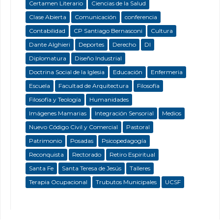
Certamen Literario
Ciencias de la Salud
Clase Abierta
Comunicación
conferencia
Contabilidad
CP Santiago Bernasconi
Cultura
Dante Alghieri
Deportes
Derecho
DI
Diplomatura
Diseño Industrial
Doctrina Social de la Iglesia
Educación
Enfermeria
Escuela
Facultad de Arquitectura
Filosofía
Filosofía y Teología
Humanidades
Imágenes Mamarias
Integración Sensorial
Medios
Nuevo Código Civil y Comercial
Pastoral
Patrimonio
Posadas
Psicopedagogía
Reconquista
Rectorado
Retiro Espiritual
Santa Fe
Santa Teresa de Jesús
Talleres
Terapia Ocupacional
Trubutos Municipales
UCSF