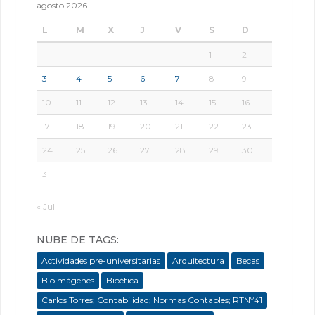
agosto 2026
L
M
X
J
V
S
D
1
2
3
4
5
6
7
8
9
10
11
12
13
14
15
16
17
18
19
20
21
22
23
24
25
26
27
28
29
30
31
« Jul
NUBE DE TAGS:
Actividades pre-universitarias
Arquitectura
Becas
Bioimágenes
Bioética
Carlos Torres; Contabilidad; Normas Contables; RTNº41