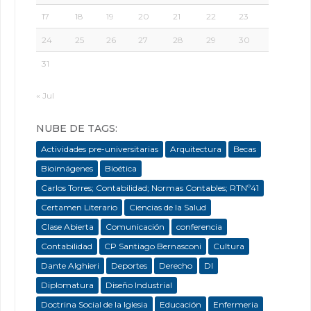
17
18
19
20
21
22
23
24
25
26
27
28
29
30
31
« Jul
NUBE DE TAGS:
Actividades pre-universitarias
Arquitectura
Becas
Bioimágenes
Bioética
Carlos Torres; Contabilidad; Normas Contables; RTNº41
Certamen Literario
Ciencias de la Salud
Clase Abierta
Comunicación
conferencia
Contabilidad
CP Santiago Bernasconi
Cultura
Dante Alghieri
Deportes
Derecho
DI
Diplomatura
Diseño Industrial
Doctrina Social de la Iglesia
Educación
Enfermeria