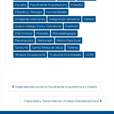
Escuela
Facultad de Arquitectura
Filosofía
Filosofía y Teología
Humanidades
Imágenes Mamarias
Integración Sensorial
Medios
Nuevo Código Civil y Comercial
Pastoral
Patrimonio
Posadas
Psicopedagogía
Reconquista
Rectorado
Retiro Espiritual
Santa Fe
Santa Teresa de Jesús
Talleres
Terapia Ocupacional
Trubutos Municipales
UCSF
Viajes educativos de la Facultad de Arquitectura y Diseño
Post navigation
Capacidad y Salud Mental: Análisis Interdisciplinario