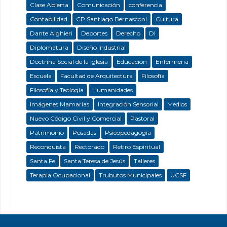
Clase Abierta
Comunicación
conferencia
Contabilidad
CP Santiago Bernasconi
Cultura
Dante Alghieri
Deportes
Derecho
DI
Diplomatura
Diseño Industrial
Doctrina Social de la Iglesia
Educación
Enfermeria
Escuela
Facultad de Arquitectura
Filosofía
Filosofía y Teología
Humanidades
Imágenes Mamarias
Integración Sensorial
Medios
Nuevo Código Civil y Comercial
Pastoral
Patrimonio
Posadas
Psicopedagogía
Reconquista
Rectorado
Retiro Espiritual
Santa Fe
Santa Teresa de Jesús
Talleres
Terapia Ocupacional
Trubutos Municipales
UCSF