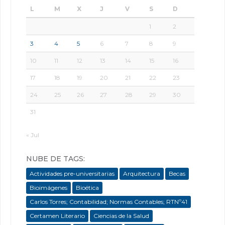
L
M
X
J
V
S
D
1
2
3
4
5
6
7
8
9
10
11
12
13
14
15
16
17
18
19
20
21
22
23
24
25
26
27
28
29
30
31
« Jul
NUBE DE TAGS:
Actividades pre-universitarias
Arquitectura
Becas
Bioimágenes
Bioética
Carlos Torres; Contabilidad; Normas Contables; RTNº41
Certamen Literario
Ciencias de la Salud