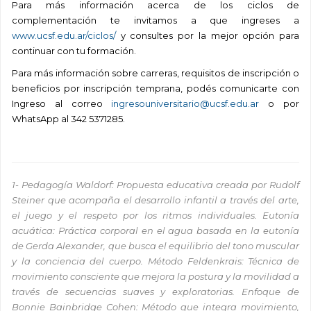
Para más información acerca de los ciclos de
complementación te invitamos a que ingreses a
www.ucsf.edu.ar/ciclos/
y consultes por la mejor opción para
continuar con tu formación.
Para más información sobre carreras, requisitos de inscripción o
beneficios por inscripción temprana, podés comunicarte con
Ingreso al correo
ingresouniversitario@ucsf.edu.ar
o por
WhatsApp al 342 5371285.
.
1- Pedagogía Waldorf: Propuesta educativa creada por Rudolf
Steiner que acompaña el desarrollo infantil a través del arte,
el juego y el respeto por los ritmos individuales. Eutonía
acuática: Práctica corporal en el agua basada en la eutonía
de Gerda Alexander, que busca el equilibrio del tono muscular
y la conciencia del cuerpo. Método Feldenkrais: Técnica de
movimiento consciente que mejora la postura y la movilidad a
través de secuencias suaves y exploratorias. Enfoque de
Bonnie Bainbridge Cohen: Método que integra movimiento,