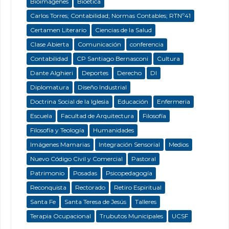
Bioimágenes
Bioética
Carlos Torres; Contabilidad; Normas Contables; RTNº41
Certamen Literario
Ciencias de la Salud
Clase Abierta
Comunicación
conferencia
Contabilidad
CP Santiago Bernasconi
Cultura
Dante Alghieri
Deportes
Derecho
DI
Diplomatura
Diseño Industrial
Doctrina Social de la Iglesia
Educación
Enfermeria
Escuela
Facultad de Arquitectura
Filosofía
Filosofía y Teología
Humanidades
Imágenes Mamarias
Integración Sensorial
Medios
Nuevo Código Civil y Comercial
Pastoral
Patrimonio
Posadas
Psicopedagogía
Reconquista
Rectorado
Retiro Espiritual
Santa Fe
Santa Teresa de Jesús
Talleres
Terapia Ocupacional
Trubutos Municipales
UCSF