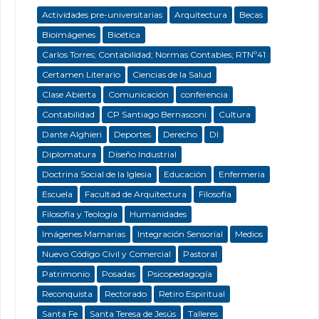
Actividades pre-universitarias
Arquitectura
Becas
Bioimágenes
Bioética
Carlos Torres; Contabilidad; Normas Contables; RTNº41
Certamen Literario
Ciencias de la Salud
Clase Abierta
Comunicación
conferencia
Contabilidad
CP Santiago Bernasconi
Cultura
Dante Alghieri
Deportes
Derecho
DI
Diplomatura
Diseño Industrial
Doctrina Social de la Iglesia
Educación
Enfermeria
Escuela
Facultad de Arquitectura
Filosofía
Filosofía y Teología
Humanidades
Imágenes Mamarias
Integración Sensorial
Medios
Nuevo Código Civil y Comercial
Pastoral
Patrimonio
Posadas
Psicopedagogía
Reconquista
Rectorado
Retiro Espiritual
Santa Fe
Santa Teresa de Jesús
Talleres