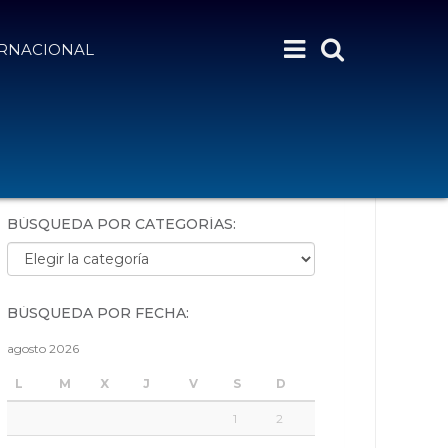
ERNACIONAL
BÚSQUEDA POR PALABRAS:
BÚSQUEDA POR CATEGORÍAS:
Búsqueda por categorías:
BÚSQUEDA POR FECHA:
agosto 2026
L
M
X
J
V
S
D
1
2