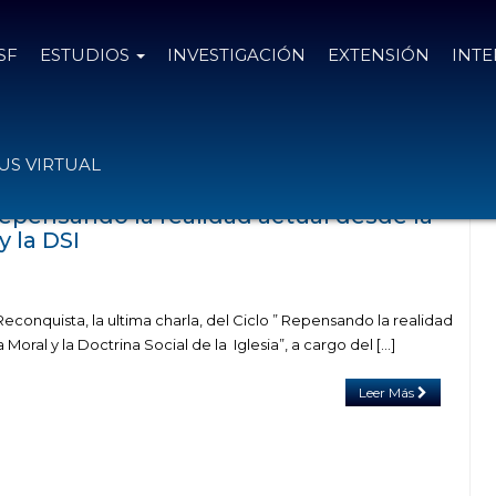
SF
ESTUDIOS
INVESTIGACIÓN
EXTENSIÓN
INT
das con el tag realidad
S VIRTUAL
epensando la realidad actual desde la
y la DSI
Reconquista, la ultima charla, del Ciclo ” Repensando la realidad
 Moral y la Doctrina Social de la Iglesia”, a cargo del […]
Leer Más