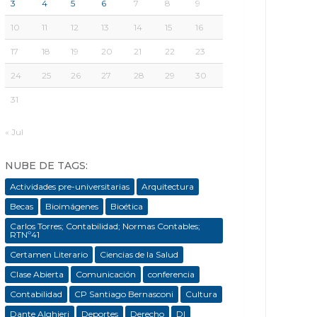
3
4
5
6
7
8
9
10
11
12
13
14
15
16
17
18
19
20
21
22
23
24
25
26
27
28
29
30
31
« Jul
NUBE DE TAGS:
Actividades pre-universitarias
Arquitectura
Becas
Bioimágenes
Bioética
Carlos Torres; Contabilidad; Normas Contables;
RTNº41
Certamen Literario
Ciencias de la Salud
Clase Abierta
Comunicación
conferencia
Contabilidad
CP Santiago Bernasconi
Cultura
Dante Alghieri
Deportes
Derecho
DI