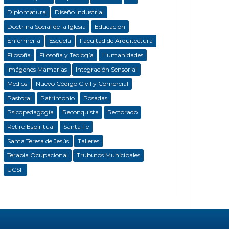
Diplomatura
Diseño Industrial
Doctrina Social de la Iglesia
Educación
Enfermeria
Escuela
Facultad de Arquitectura
Filosofía
Filosofía y Teología
Humanidades
Imágenes Mamarias
Integración Sensorial
Medios
Nuevo Código Civil y Comercial
Pastoral
Patrimonio
Posadas
Psicopedagogía
Reconquista
Rectorado
Retiro Espiritual
Santa Fe
Santa Teresa de Jesús
Talleres
Terapia Ocupacional
Trubutos Municipales
UCSF