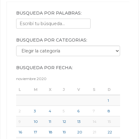
BÚSQUEDA POR PALABRAS:
BÚSQUEDA POR CATEGORÍAS:
Búsqueda por categorías:
BÚSQUEDA POR FECHA:
noviembre 2020
L
M
X
J
V
S
D
1
2
3
4
5
6
7
8
9
10
11
12
13
14
15
16
17
18
19
20
21
22