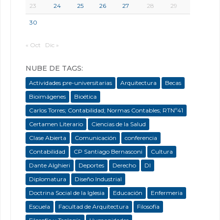
23
24
25
26
27
28
29
30
« Oct
Dic »
NUBE DE TAGS:
Actividades pre-universitarias
Arquitectura
Becas
Bioimágenes
Bioética
Carlos Torres; Contabilidad; Normas Contables; RTNº41
Certamen Literario
Ciencias de la Salud
Clase Abierta
Comunicación
conferencia
Contabilidad
CP Santiago Bernasconi
Cultura
Dante Alghieri
Deportes
Derecho
DI
Diplomatura
Diseño Industrial
Doctrina Social de la Iglesia
Educación
Enfermeria
Escuela
Facultad de Arquitectura
Filosofía