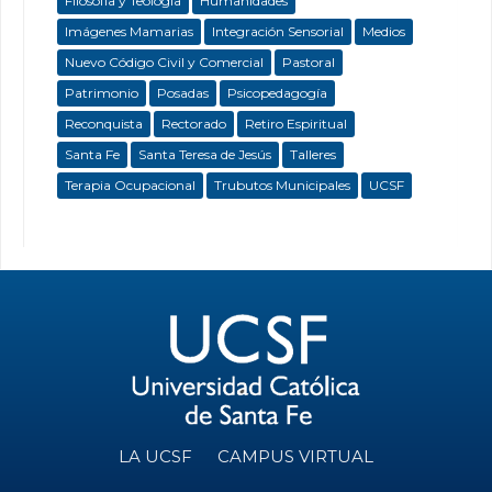
Filosofía y Teología
Humanidades
Imágenes Mamarias
Integración Sensorial
Medios
Nuevo Código Civil y Comercial
Pastoral
Patrimonio
Posadas
Psicopedagogía
Reconquista
Rectorado
Retiro Espiritual
Santa Fe
Santa Teresa de Jesús
Talleres
Terapia Ocupacional
Trubutos Municipales
UCSF
LA UCSF
CAMPUS VIRTUAL