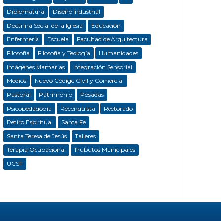
Diplomatura
Diseño Industrial
Doctrina Social de la Iglesia
Educación
Enfermeria
Escuela
Facultad de Arquitectura
Filosofía
Filosofía y Teología
Humanidades
Imágenes Mamarias
Integración Sensorial
Medios
Nuevo Código Civil y Comercial
Pastoral
Patrimonio
Posadas
Psicopedagogía
Reconquista
Rectorado
Retiro Espiritual
Santa Fe
Santa Teresa de Jesús
Talleres
Terapia Ocupacional
Trubutos Municipales
UCSF