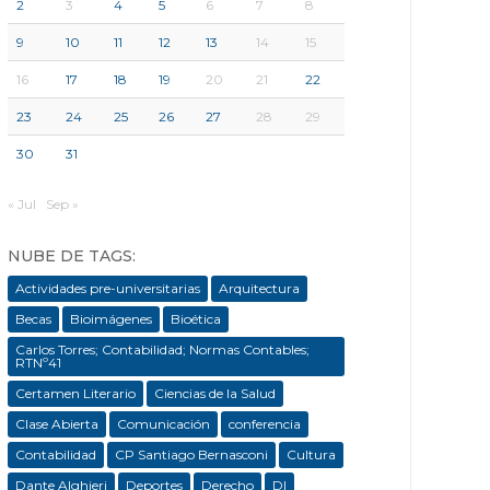
2
3
4
5
6
7
8
9
10
11
12
13
14
15
16
17
18
19
20
21
22
23
24
25
26
27
28
29
30
31
« Jul
Sep »
NUBE DE TAGS:
Actividades pre-universitarias
Arquitectura
Becas
Bioimágenes
Bioética
Carlos Torres; Contabilidad; Normas Contables;
RTNº41
Certamen Literario
Ciencias de la Salud
Clase Abierta
Comunicación
conferencia
Contabilidad
CP Santiago Bernasconi
Cultura
Dante Alghieri
Deportes
Derecho
DI