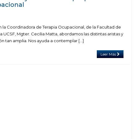
pacional
 la Coordinadora de Terapia Ocupacional, de la Facultad de
la UCSF, Mgter. Cecilia Matta, abordamos las distintas aristas y
ión tan amplia. Nos ayuda a contemplar […]
Leer Más