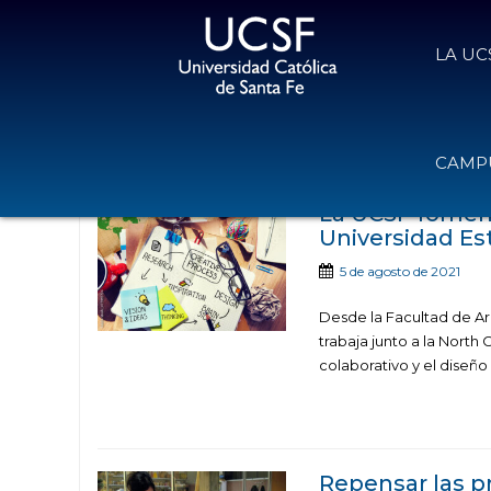
LA UC
Noticias publicad
CAMPU
La UCSF foment
Universidad Est
5 de agosto de 2021
Desde la Facultad de Ar
trabaja junto a la North
colaborativo y el diseño
Repensar las pr