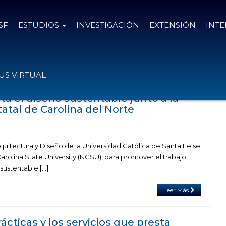
SF
ESTUDIOS
INVESTIGACIÓN
EXTENSIÓN
INT
as el
5 de agosto de 2021
S VIRTUAL
a el diseño sustentable junto a la
atal de Carolina del Norte
quitectura y Diseño de la Universidad Católica de Santa Fe se
 Carolina State University (NCSU), para promover el trabajo
 sustentable […]
Leer Más
ácticas y los servicios que presta