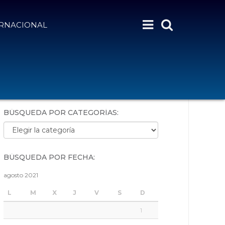
ERNACIONAL
BÚSQUEDA POR PALABRAS:
BÚSQUEDA POR CATEGORÍAS:
Búsqueda por categorías:
BÚSQUEDA POR FECHA:
agosto 2021
L
M
X
J
V
S
D
1