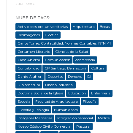
« Jul
Sep »
NUBE DE TAGS:
Actividades pre-universitarias
Arquitectura
Becas
Bioimágenes
Bioética
Carlos Torres; Contabilidad; Normas Contables; RTNº41
Certamen Literario
Ciencias de la Salud
Clase Abierta
Comunicación
conferencia
Contabilidad
CP Santiago Bernasconi
Cultura
Dante Alghieri
Deportes
Derecho
DI
Diplomatura
Diseño Industrial
Doctrina Social de la Iglesia
Educación
Enfermeria
Escuela
Facultad de Arquitectura
Filosofía
Filosofía y Teología
Humanidades
Imágenes Mamarias
Integración Sensorial
Medios
Nuevo Código Civil y Comercial
Pastoral