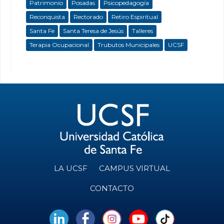
Patrimonio
Posadas
Psicopedagogía
Reconquista
Rectorado
Retiro Espiritual
Santa Fe
Santa Teresa de Jesús
Talleres
Terapia Ocupacional
Trubutos Municipales
UCSF
LA UCSF
CAMPUS VIRTUAL
CONTACTO