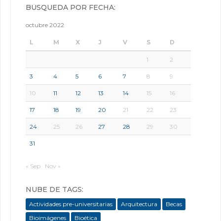
BÚSQUEDA POR FECHA:
octubre 2022
L
M
X
J
V
S
D
1
2
3
4
5
6
7
8
9
10
11
12
13
14
15
16
17
18
19
20
21
22
23
24
25
26
27
28
29
30
31
« Sep
Nov »
NUBE DE TAGS:
Actividades pre-universitarias
Arquitectura
Becas
Bioimágenes
Bioética