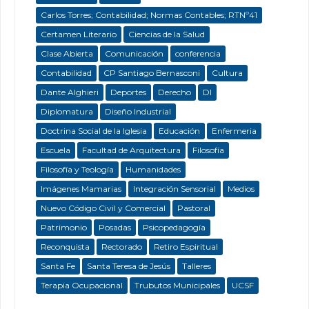
Carlos Torres; Contabilidad; Normas Contables; RTNº41
Certamen Literario
Ciencias de la Salud
Clase Abierta
Comunicación
conferencia
Contabilidad
CP Santiago Bernasconi
Cultura
Dante Alghieri
Deportes
Derecho
DI
Diplomatura
Diseño Industrial
Doctrina Social de la Iglesia
Educación
Enfermeria
Escuela
Facultad de Arquitectura
Filosofía
Filosofía y Teología
Humanidades
Imágenes Mamarias
Integración Sensorial
Medios
Nuevo Código Civil y Comercial
Pastoral
Patrimonio
Posadas
Psicopedagogía
Reconquista
Rectorado
Retiro Espiritual
Santa Fe
Santa Teresa de Jesús
Talleres
Terapia Ocupacional
Trubutos Municipales
UCSF