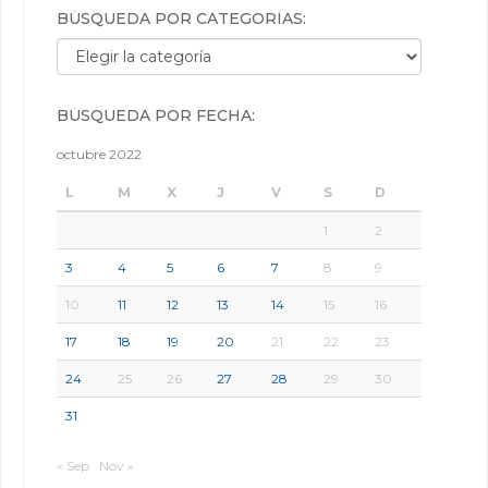
BÚSQUEDA POR CATEGORÍAS:
Búsqueda por categorías:
BÚSQUEDA POR FECHA:
octubre 2022
L
M
X
J
V
S
D
1
2
3
4
5
6
7
8
9
10
11
12
13
14
15
16
17
18
19
20
21
22
23
24
25
26
27
28
29
30
31
« Sep
Nov »