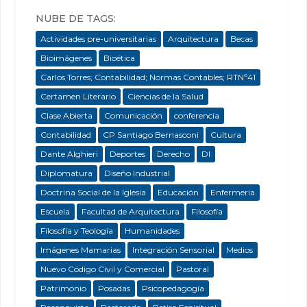
NUBE DE TAGS:
Actividades pre-universitarias
Arquitectura
Becas
Bioimágenes
Bioética
Carlos Torres; Contabilidad; Normas Contables; RTNº41
Certamen Literario
Ciencias de la Salud
Clase Abierta
Comunicación
conferencia
Contabilidad
CP Santiago Bernasconi
Cultura
Dante Alghieri
Deportes
Derecho
DI
Diplomatura
Diseño Industrial
Doctrina Social de la Iglesia
Educación
Enfermeria
Escuela
Facultad de Arquitectura
Filosofía
Filosofía y Teología
Humanidades
Imágenes Mamarias
Integración Sensorial
Medios
Nuevo Código Civil y Comercial
Pastoral
Patrimonio
Posadas
Psicopedagogía