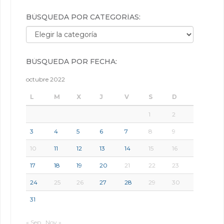
BÚSQUEDA POR CATEGORÍAS:
Búsqueda por categorías:
BÚSQUEDA POR FECHA:
octubre 2022
L
M
X
J
V
S
D
1
2
3
4
5
6
7
8
9
10
11
12
13
14
15
16
17
18
19
20
21
22
23
24
25
26
27
28
29
30
31
« Sep
Nov »