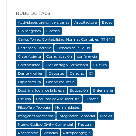
NUBE DE TAGS:
Actividades pre-universitarias
Arquitectura
Becas
Bioimágenes
Bioética
Carlos Torres; Contabilidad; Normas Contables; RTNº41
Certamen Literario
Ciencias de la Salud
Clase Abierta
Comunicación
conferencia
Contabilidad
CP Santiago Bernasconi
Cultura
Dante Alghieri
Deportes
Derecho
DI
Diplomatura
Diseño Industrial
Doctrina Social de la Iglesia
Educación
Enfermeria
Escuela
Facultad de Arquitectura
Filosofía
Filosofía y Teología
Humanidades
Imágenes Mamarias
Integración Sensorial
Medios
Nuevo Código Civil y Comercial
Pastoral
Patrimonio
Posadas
Psicopedagogía