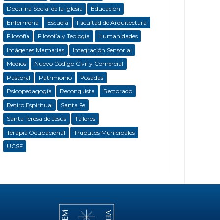
Doctrina Social de la Iglesia
Educación
Enfermeria
Escuela
Facultad de Arquitectura
Filosofía
Filosofía y Teología
Humanidades
Imágenes Mamarias
Integración Sensorial
Medios
Nuevo Código Civil y Comercial
Pastoral
Patrimonio
Posadas
Psicopedagogía
Reconquista
Rectorado
Retiro Espiritual
Santa Fe
Santa Teresa de Jesús
Talleres
Terapia Ocupacional
Trubutos Municipales
UCSF