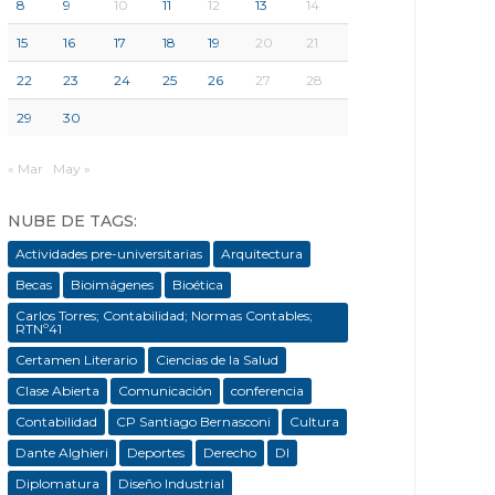
8
9
10
11
12
13
14
15
16
17
18
19
20
21
22
23
24
25
26
27
28
29
30
« Mar
May »
NUBE DE TAGS:
Actividades pre-universitarias
Arquitectura
Becas
Bioimágenes
Bioética
Carlos Torres; Contabilidad; Normas Contables;
RTNº41
Certamen Literario
Ciencias de la Salud
Clase Abierta
Comunicación
conferencia
Contabilidad
CP Santiago Bernasconi
Cultura
Dante Alghieri
Deportes
Derecho
DI
Diplomatura
Diseño Industrial