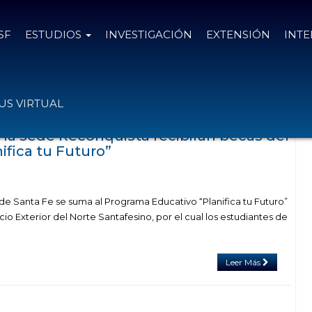
SF
ESTUDIOS
INVESTIGACIÓN
EXTENSIÓN
INT
as el
24 de abril de 2024
S VIRTUAL
 la sede Reconquista recibirán becas del
ifica tu Futuro”
de Santa Fe se suma al Programa Educativo “Planifica tu Futuro”
 Exterior del Norte Santafesino, por el cual los estudiantes de
Leer Más