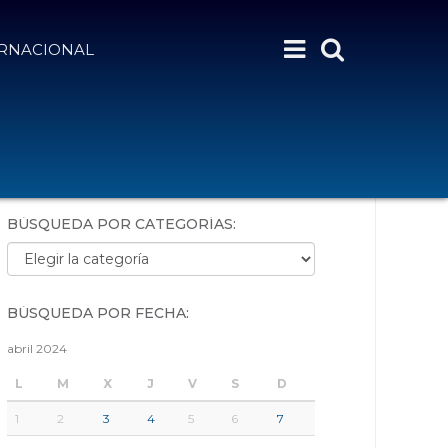
ERNACIONAL
BÚSQUEDA POR PALABRAS:
BÚSQUEDA POR CATEGORÍAS:
Búsqueda por categorías:
BÚSQUEDA POR FECHA:
abril 2024
L
M
X
J
V
S
D
1
2
3
4
5
6
7