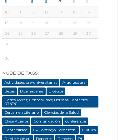
3
4
5
6
7
8
9
10
11
12
13
14
15
16
17
18
19
20
21
22
23
24
25
26
27
28
29
30
31
« Jul
NUBE DE TAGS:
Actividades pre-universitarias
Arquitectura
Becas
Bioimágenes
Bioética
Carlos Torres; Contabilidad; Normas Contables;
RTNº41
Certamen Literario
Ciencias de la Salud
Clase Abierta
Comunicación
conferencia
Contabilidad
CP Santiago Bernasconi
Cultura
Dante Alghieri
Deportes
Derecho
DI