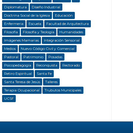
Diplomatura
Diseño Industrial
Doctrina Social de la Iglesia
Educación
Enfermeria
Escuela
Facultad de Arquitectura
Filosofía
Filosofía y Teología
Humanidades
Imágenes Mamarias
Integración Sensorial
Medios
Nuevo Código Civil y Comercial
Pastoral
Patrimonio
Posadas
Psicopedagogía
Reconquista
Rectorado
Retiro Espiritual
Santa Fe
Santa Teresa de Jesús
Talleres
Terapia Ocupacional
Trubutos Municipales
UCSF