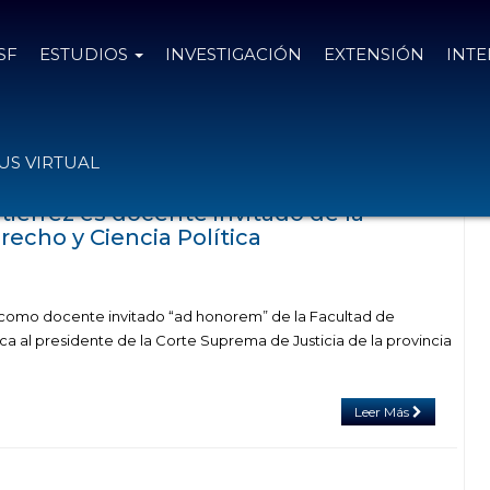
SF
ESTUDIOS
INVESTIGACIÓN
EXTENSIÓN
INT
con el tag Rafael Gutiérrez
S VIRTUAL
utiérrez es docente invitado de la
echo y Ciencia Política
 como docente invitado “ad honorem” de la Facultad de
ca al presidente de la Corte Suprema de Justicia de la provincia
Leer Más