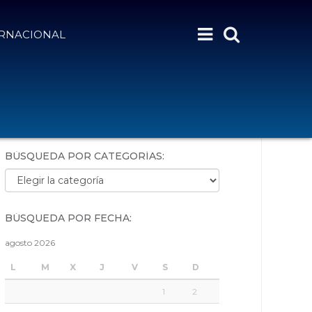
ERNACIONAL
BÚSQUEDA POR PALABRAS:
BÚSQUEDA POR CATEGORÍAS:
Búsqueda por categorías:
BÚSQUEDA POR FECHA:
agosto 2026
L
M
X
J
V
S
D
1
2