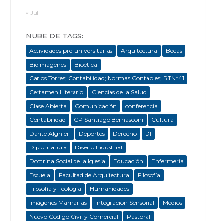
« Jul
NUBE DE TAGS:
Actividades pre-universitarias
Arquitectura
Becas
Bioimágenes
Bioética
Carlos Torres; Contabilidad; Normas Contables; RTNº41
Certamen Literario
Ciencias de la Salud
Clase Abierta
Comunicación
conferencia
Contabilidad
CP Santiago Bernasconi
Cultura
Dante Alghieri
Deportes
Derecho
DI
Diplomatura
Diseño Industrial
Doctrina Social de la Iglesia
Educación
Enfermeria
Escuela
Facultad de Arquitectura
Filosofía
Filosofía y Teología
Humanidades
Imágenes Mamarias
Integración Sensorial
Medios
Nuevo Código Civil y Comercial
Pastoral