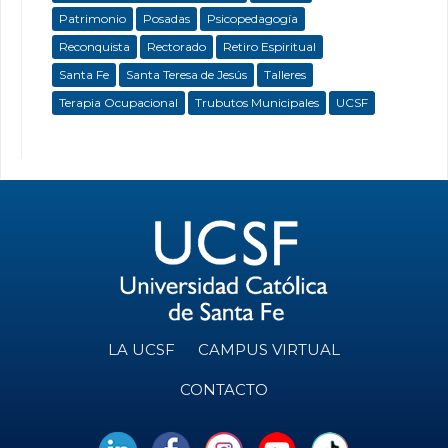
Patrimonio
Posadas
Psicopedagogía
Reconquista
Rectorado
Retiro Espiritual
Santa Fe
Santa Teresa de Jesús
Talleres
Terapia Ocupacional
Trubutos Municipales
UCSF
LA UCSF
CAMPUS VIRTUAL
CONTACTO