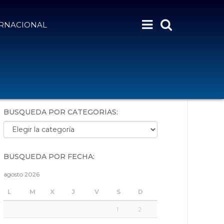
ERNACIONAL
BÚSQUEDA POR PALABRAS:
BÚSQUEDA POR CATEGORÍAS:
Búsqueda por categorías:
BÚSQUEDA POR FECHA:
agosto 2026
L
M
X
J
V
S
D
1
2