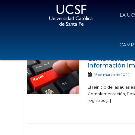
LA UC
Noticias publicadas con
CAMPU
Cómo realizar el
información i
25 de marzo de 2022
El reinicio de las aulas e
Complementación, Posgra
registros […]