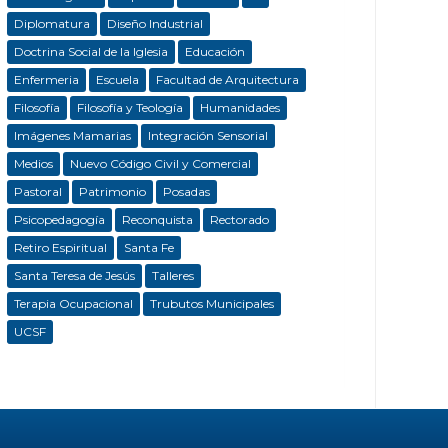
Diplomatura
Diseño Industrial
Doctrina Social de la Iglesia
Educación
Enfermeria
Escuela
Facultad de Arquitectura
Filosofía
Filosofía y Teología
Humanidades
Imágenes Mamarias
Integración Sensorial
Medios
Nuevo Código Civil y Comercial
Pastoral
Patrimonio
Posadas
Psicopedagogía
Reconquista
Rectorado
Retiro Espiritual
Santa Fe
Santa Teresa de Jesús
Talleres
Terapia Ocupacional
Trubutos Municipales
UCSF