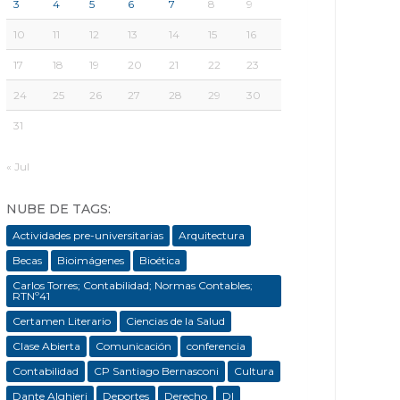
3
4
5
6
7
8
9
10
11
12
13
14
15
16
17
18
19
20
21
22
23
24
25
26
27
28
29
30
31
« Jul
NUBE DE TAGS:
Actividades pre-universitarias
Arquitectura
Becas
Bioimágenes
Bioética
Carlos Torres; Contabilidad; Normas Contables;
RTNº41
Certamen Literario
Ciencias de la Salud
Clase Abierta
Comunicación
conferencia
Contabilidad
CP Santiago Bernasconi
Cultura
Dante Alghieri
Deportes
Derecho
DI