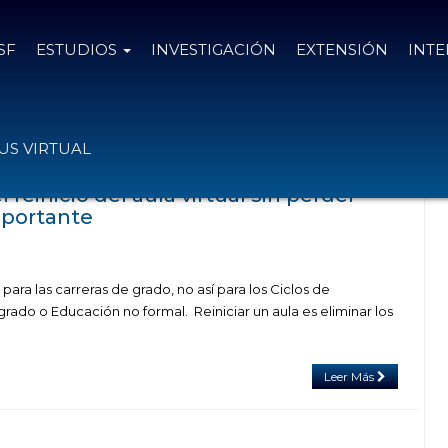
SF
ESTUDIOS
INVESTIGACIÓN
EXTENSIÓN
INT
 el tag configuración de aulas
S VIRTUAL
 reinicio del aula virtual sin perder
mportante
s para las carreras de grado, no así para los Ciclos de
do o Educación no formal. Reiniciar un aula es eliminar los
Leer Más