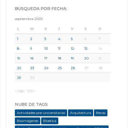
BÚSQUEDA POR FECHA:
septiembre 2025
L
M
X
J
V
S
D
1
2
3
4
5
6
7
8
9
10
11
12
13
14
15
16
17
18
19
20
21
22
23
24
25
26
27
28
29
30
« Ago
Oct »
NUBE DE TAGS:
Actividades pre-universitarias
Arquitectura
Becas
Bioimágenes
Bioética