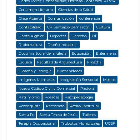
Carlos Torres; Contabilidad; Normas Contables; RTNº41
Certamen Literario
Ciencias de la Salud
Clase Abierta
Comunicación
conferencia
Contabilidad
CP Santiago Bernasconi
Cultura
Dante Alghieri
Deportes
Derecho
DI
Diplomatura
Diseño Industrial
Doctrina Social de la Iglesia
Educación
Enfermeria
Escuela
Facultad de Arquitectura
Filosofía
Filosofía y Teología
Humanidades
Imágenes Mamarias
Integración Sensorial
Medios
Nuevo Código Civil y Comercial
Pastoral
Patrimonio
Posadas
Psicopedagogía
Reconquista
Rectorado
Retiro Espiritual
Santa Fe
Santa Teresa de Jesús
Talleres
Terapia Ocupacional
Trubutos Municipales
UCSF