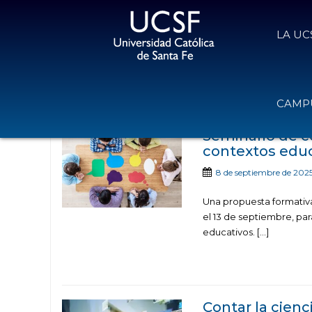
LA UC
Noticias publicadas 
CAMPU
Seminario de 
contextos educ
8 de septiembre de 202
Una propuesta formativa 
el 13 de septiembre, par
educativos. […]
Contar la cienc