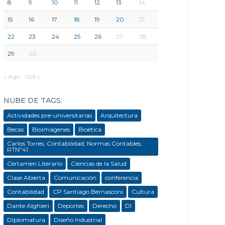
8
9
10
11
12
13
14
15
16
17
18
19
20
21
22
23
24
25
26
27
28
29
30
« Ago
Oct »
NUBE DE TAGS:
Actividades pre-universitarias
Arquitectura
Becas
Bioimágenes
Bioética
Carlos Torres; Contabilidad; Normas Contables;
RTNº41
Certamen Literario
Ciencias de la Salud
Clase Abierta
Comunicación
conferencia
Contabilidad
CP Santiago Bernasconi
Cultura
Dante Alghieri
Deportes
Derecho
DI
Diplomatura
Diseño Industrial