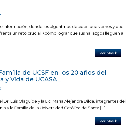
d
5
e información, donde los algoritmos deciden qué vemos y qué
frenta un reto crucial: ¿cómo lograr que sus hallazgos lleguen a
Leer Más
 Familia de UCSF en los 20 años del
lia y Vida de UCASAL
5
l Dr. Luis Olaguibe y la Lic. María Alejandra Dilda, integrantes del
nio y la Familia de la Universidad Católica de Santa […]
Leer Más