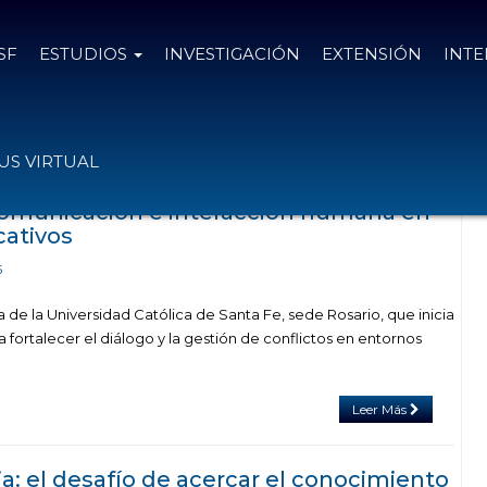
SF
ESTUDIOS
INVESTIGACIÓN
EXTENSIÓN
INT
el
8 de septiembre de 2025
S VIRTUAL
comunicación e interacción humana en
ativos
5
de la Universidad Católica de Santa Fe, sede Rosario, que inicia
a fortalecer el diálogo y la gestión de conflictos en entornos
Leer Más
ia: el desafío de acercar el conocimiento