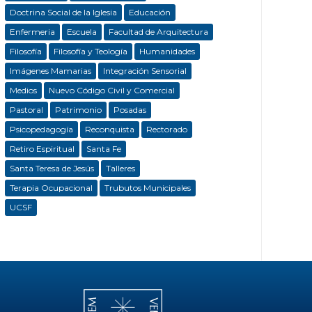
Doctrina Social de la Iglesia
Educación
Enfermeria
Escuela
Facultad de Arquitectura
Filosofía
Filosofía y Teología
Humanidades
Imágenes Mamarias
Integración Sensorial
Medios
Nuevo Código Civil y Comercial
Pastoral
Patrimonio
Posadas
Psicopedagogía
Reconquista
Rectorado
Retiro Espiritual
Santa Fe
Santa Teresa de Jesús
Talleres
Terapia Ocupacional
Trubutos Municipales
UCSF