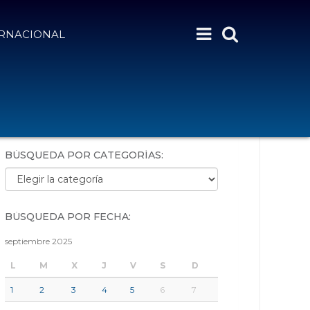
ERNACIONAL
BÚSQUEDA POR PALABRAS:
BÚSQUEDA POR CATEGORÍAS:
Búsqueda por categorías:
BÚSQUEDA POR FECHA:
septiembre 2025
L
M
X
J
V
S
D
1
2
3
4
5
6
7