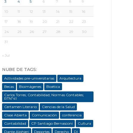
3
4
5
6
7
8
9
10
11
12
13
14
15
16
17
18
19
20
21
22
23
24
25
26
27
28
29
30
31
« Jul
NUBE DE TAGS:
Actividades pre-universitarias
Arquitectura
Becas
Bioimágenes
Bioética
Carlos Torres; Contabilidad; Normas Contables;
RTNº41
Certamen Literario
Ciencias de la Salud
Clase Abierta
Comunicación
conferencia
Contabilidad
CP Santiago Bernasconi
Cultura
Dante Alghieri
Deportes
Derecho
DI