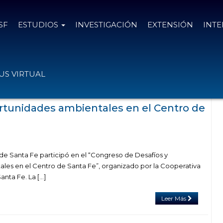
SF
ESTUDIOS
INVESTIGACIÓN
EXTENSIÓN
INT
egoría "IDAFFE Instituto de Derecho
S VIRTUAL
orestal y Federal"
rtunidades ambientales en el Centro de
 de Santa Fe participó en el “Congreso de Desafíos y
es en el Centro de Santa Fe”, organizado por la Cooperativa
nta Fe. La […]
Leer Más