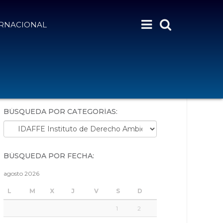
ERNACIONAL
BÚSQUEDA POR PALABRAS:
BÚSQUEDA POR CATEGORÍAS:
Búsqueda por categorías:
BÚSQUEDA POR FECHA:
agosto 2026
L
M
X
J
V
S
D
1
2