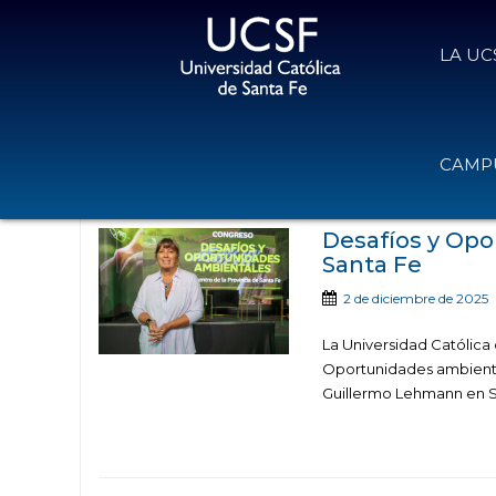
LA UC
Noticias publicadas en la cat
CAMPU
Ambiental, F
Desafíos y Opo
Santa Fe
2 de diciembre de 2025
La Universidad Católica
Oportunidades ambiental
Guillermo Lehmann en Sa