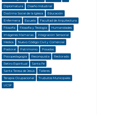
Diplomatura
Diseño Industrial
Doctrina Social de la Iglesia
Educación
Enfermeria
Escuela
Facultad de Arquitectura
Filosofía
Filosofía y Teología
Humanidades
Imágenes Mamarias
Integración Sensorial
Medios
Nuevo Código Civil y Comercial
Pastoral
Patrimonio
Posadas
Psicopedagogía
Reconquista
Rectorado
Retiro Espiritual
Santa Fe
Santa Teresa de Jesús
Talleres
Terapia Ocupacional
Trubutos Municipales
UCSF