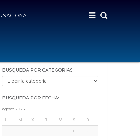
ERNACIONAL
BÚSQUEDA POR PALABRAS:
BÚSQUEDA POR CATEGORÍAS:
Búsqueda por categorías:
BÚSQUEDA POR FECHA:
agosto 2026
L
M
X
J
V
S
D
1
2