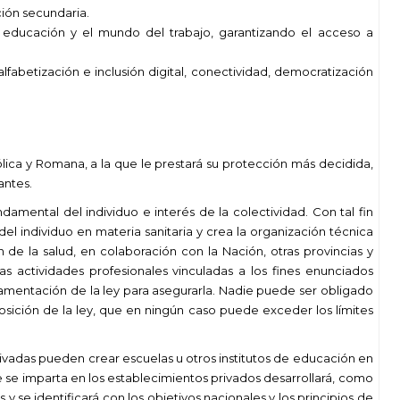
ión secundaria.
a educación y el mundo del trabajo, garantizando el acceso a
lfabetización e inclusión digital, conectividad, democratización
tólica y Romana, a la que le prestará su protección más decidida,
antes.
amental del individuo e interés de la colectividad. Con tal fin
l individuo en materia sanitaria y crea la organización técnica
de la salud, en colaboración con la Nación, otras provincias y
as actividades profesionales vinculadas a los fines enunciados
lamentación de la ley para asegurarla. Nadie puede ser obligado
osición de la ley, que en ningún caso puede exceder los límites
rivadas pueden crear escuelas u otros institutos de educación en
 se imparta en los establecimientos privados desarrollará, como
 y se identificará con los objetivos nacionales y los principios de