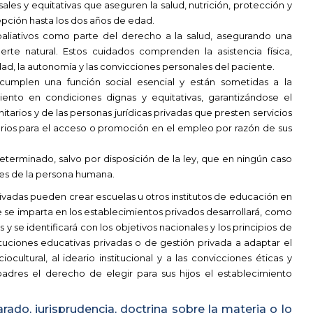
rsales y equitativas que aseguren la salud, nutrición, protección y
pción hasta los dos años de edad.
 paliativos como parte del derecho a la salud, asegurando una
rte natural. Estos cuidados comprenden la asistencia física,
idad, la autonomía y las convicciones personales del paciente.
d cumplen una función social esencial y están sometidas a la
ento en condiciones dignas y equitativas, garantizándose el
tarios y de las personas jurídicas privadas que presten servicios
tarios para el acceso o promoción en el empleo por razón de sus
eterminado, salvo por disposición de la ley, que en ningún caso
les de la persona humana.
rivadas pueden crear escuelas u otros institutos de educación en
 se imparta en los establecimientos privados desarrollará, como
 y se identificará con los objetivos nacionales y los principios de
ituciones educativas privadas o de gestión privada a adaptar el
cultural, al ideario institucional y a las convicciones éticas y
adres el derecho de elegir para sus hijos el establecimiento
ado, jurisprudencia, doctrina sobre la materia o lo