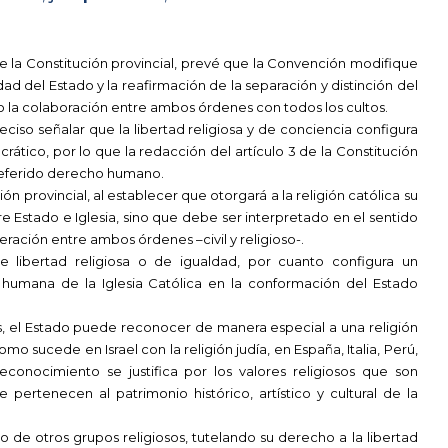
de la Constitución provincial, prevé que la Convención modifique
dad del Estado y la reafirmación de la separación y distinción del
do la colaboración entre ambos órdenes con todos los cultos.
ciso señalar que la libertad religiosa y de conciencia configura
tico, por lo que la redacción del artículo 3 de la Constitución
l referido derecho humano.
ón provincial, al establecer que otorgará a la religión católica su
 Estado e Iglesia, sino que debe ser interpretado en el sentido
eración entre ambos órdenes –civil y religioso-.
e libertad religiosa o de igualdad, por cuanto configura un
 y humana de la Iglesia Católica en la conformación del Estado
, el Estado puede reconocer de manera especial a una religión
omo sucede en Israel con la religión judía, en España, Italia, Perú,
 reconocimiento se justifica por los valores religiosos que son
pertenecen al patrimonio histórico, artístico y cultural de la
o de otros grupos religiosos, tutelando su derecho a la libertad