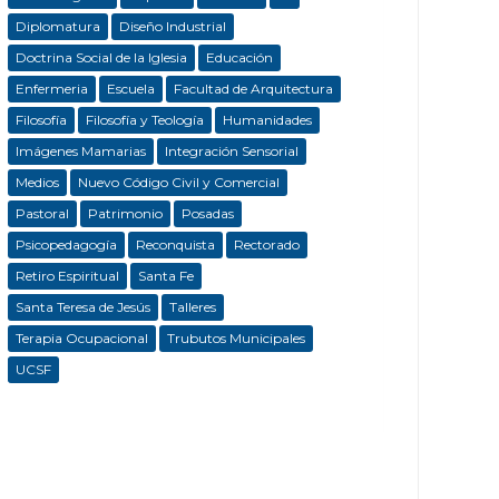
Diplomatura
Diseño Industrial
Doctrina Social de la Iglesia
Educación
Enfermeria
Escuela
Facultad de Arquitectura
Filosofía
Filosofía y Teología
Humanidades
Imágenes Mamarias
Integración Sensorial
Medios
Nuevo Código Civil y Comercial
Pastoral
Patrimonio
Posadas
Psicopedagogía
Reconquista
Rectorado
Retiro Espiritual
Santa Fe
Santa Teresa de Jesús
Talleres
Terapia Ocupacional
Trubutos Municipales
UCSF