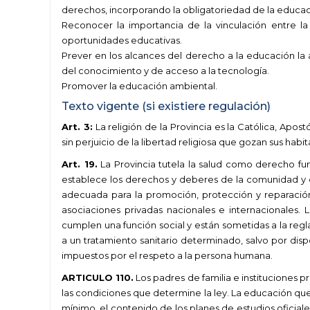
derechos, incorporando la obligatoriedad de la educac
Reconocer la importancia de la vinculación entre l
oportunidades educativas.
Prever en los alcances del derecho a la educación la a
del conocimiento y de acceso a la tecnología.
Promover la educación ambiental.
Texto vigente (si existiere regulación)
Art. 3:
La religión de la Provincia es la Católica, Apos
sin perjuicio de la libertad religiosa que gozan sus habit
Art. 19.
La Provincia tutela la salud como derecho fund
establece los derechos y deberes de la comunidad y de
adecuada para la promoción, protección y reparación 
asociaciones privadas nacionales e internacionales. L
cumplen una función social y están sometidas a la reg
a un tratamiento sanitario determinado, salvo por disp
impuestos por el respeto a la persona humana.
ARTICULO 110.
Los padres de familia e instituciones p
las condiciones que determine la ley. La educación que
mínimo, el contenido de los planes de estudios oficiales