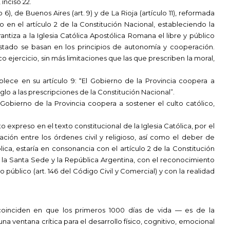
inciso 22.
6), de Buenos Aires (art. 9) y de La Rioja (artículo 11), reformada
o en el artículo 2 de la Constitución Nacional, estableciendo la
tiza a la Iglesia Católica Apostólica Romana el libre y público
 Estado se basan en los principios de autonomía y cooperación.
co ejercicio, sin más limitaciones que las que prescriben la moral,
blece en su artículo 9: “El Gobierno de la Provincia coopera a
lo a las prescripciones de la Constitución Nacional”.
el Gobierno de la Provincia coopera a sostener el culto católico,
preso en el texto constitucional de la Iglesia Católica, por el
ción entre los órdenes civil y religioso, así como el deber de
lica, estaría en consonancia con el artículo 2 de la Constitución
 la Santa Sede y la República Argentina, con el reconocimiento
 público (art. 146 del Código Civil y Comercial) y con la realidad
l coinciden en que los primeros 1000 días de vida — es de la
 ventana crítica para el desarrollo físico, cognitivo, emocional