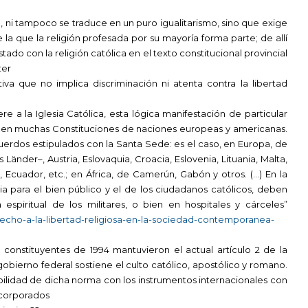
a, ni tampoco se traduce en un puro igualitarismo, sino que exige
e la que la religión profesada por su mayoría forma parte; de allí
o con la religión católica en el texto constitucional provincial
ter
tiva que no implica discriminación ni atenta contra la libertad
re a la Iglesia Católica, esta lógica manifestación de particular
a en muchas Constituciones de naciones europeas y americanas.
erdos estipulados con la Santa Sede: es el caso, en Europa, de
 Länder–, Austria, Eslovaquia, Croacia, Eslovenia, Lituania, Malta,
 Ecuador, etc.; en África, de Camerún, Gabón y otros. (…) En la
ia para el bien público y el de los ciudadanos católicos, deben
 espiritual de los militares, o bien en hospitales y cárceles”
erecho-a-la-libertad-religiosa-en-la-sociedad-contemporanea-
constituyentes de 1994 mantuvieron el actual artículo 2 de la
obierno federal sostiene el culto católico, apostólico y romano.
ibilidad de dicha norma con los instrumentos internacionales con
ncorporados