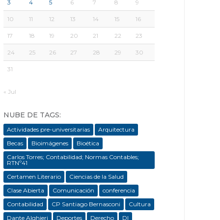
3
4
5
6
7
8
9
10
11
12
13
14
15
16
17
18
19
20
21
22
23
24
25
26
27
28
29
30
31
« Jul
NUBE DE TAGS:
Actividades pre-universitarias
Arquitectura
Becas
Bioimágenes
Bioética
Carlos Torres; Contabilidad; Normas Contables;
RTNº41
Certamen Literario
Ciencias de la Salud
Clase Abierta
Comunicación
conferencia
Contabilidad
CP Santiago Bernasconi
Cultura
Dante Alghieri
Deportes
Derecho
DI