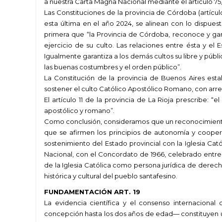
a nuestra Carta Magna Nacional mediante el artículo 75, 
Las Constituciones de la provincia de Córdoba (artículo 
esta última en el año 2024, se alinean con lo dispuest
primera que “la Provincia de Córdoba, reconoce y garan
ejercicio de su culto. Las relaciones entre ésta y el
Igualmente garantiza a los demás cultos su libre y públi
las buenas costumbres y el orden público”.
La Constitución de la provincia de Buenos Aires esta
sostener el culto Católico Apostólico Romano, con arreg
El artículo 11 de la provincia de La Rioja prescribe: “
apostólico y romano”.
Como conclusión, consideramos que un reconocimiento ex
que se afirmen los principios de autonomía y coopera
sostenimiento del Estado provincial con la Iglesia Cató
Nacional, con el Concordato de 1966, celebrado entre
de la Iglesia Católica como persona jurídica de derecho
histórica y cultural del pueblo santafesino.
FUNDAMENTACIÓN ART. 19
La evidencia científica y el consenso internaciona
concepción hasta los dos años de edad— constituyen una