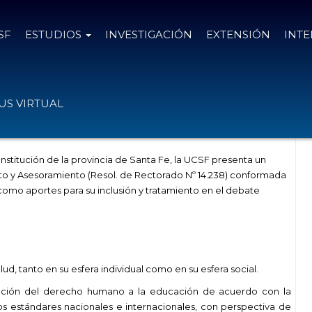
SF
ESTUDIOS
INVESTIGACIÓN
EXTENSIÓN
INT
 Constitucional en la provincia de
S VIRTUAL
stitución de la provincia de Santa Fe, la UCSF presenta un
o y Asesoramiento (Resol. de Rectorado Nº 14.238) conformada
como aportes para su inclusión y tratamiento en el debate
ud, tanto en su esfera individual como en su esfera social.
cción del derecho humano a la educación de acuerdo con la
os estándares nacionales e internacionales, con perspectiva de