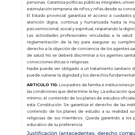
personas. Garantiza políticas públicas integrales, unive
estimulación temprana de niños y niñas desde su conce
El Estado provincial garantiza el acceso a cuidados
atención digna, continua y humanizada hasta la mue
psicoemocional, social y espiritual, respetando la dign
Las actividades profesionales vinculadas a la salu
reglamentación de la ley para asegurar su cumplimi
derecho a la objeción de conciencia de los agentes sani
de salud. No se deberá discriminar a los agentes sani
convicciones éticas o religiosas.
Nadie puede ser obligado a un tratamiento sanitario d
puede vulnerar la dignidad y los derechos fundamenta
ARTICULO 110.
Los padres de familia e instituciones p
las condiciones que determine la ley. La educación que
mínimo, el contenido de los planes de estudios oficiales
esta Constitución. Se garantiza el derecho de las inst
contenido de los planes de estudio a su realidad socio
religiosas de sus miembros. Queda garantido a los p
educativo de su preferencia.
Justificación (antecedentes, derecho compar