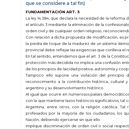
que se considere a tal fin)
FUNDAMENTACIÓN ART. 3
La ley 14.384, que declara la necesidad de la reforma 
el artículo 3 mediante la eliminación de la confesionali
orden civil y de cualquier orden religioso, reconocien
Con relación a dicha propuesta de modificación, es pre
la piedra de toque de la madurez de un sistema democrá
provincial debe reflejar las exigencias que conlleva e
En tal sentido, entendemos que el art. 3 de la Constituci
protección más decidida no implica una confusión entre
de los principios de laicidad positiva, autonomía y coop
Tampoco ello supone una violación del principio d
reconocimiento a la contribución histórica, cultural
argentino y su desenvolvimiento histórico.
Al igual que ocurre en numerosos países democráticos
con la que mantiene lazos históricos significativos, tal c
Argentina, entre otros, con la religión católica. Tal
profesados por la mayoría de los ciudadanos, los que 
Nación, debiendo ejercerse sin que ello
implique discriminación de orden civil o social respect