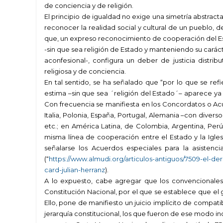
de conciencia y de religión.
El principio de igualdad no exige una simetría abstract
reconocer la realidad social y cultural de un pueblo, d
que, un expreso reconocimiento de cooperación del Estad
-sin que sea religión de Estado y manteniendo su carác
aconfesional-, configura un deber de justicia distribu
religiosa y de conciencia.
En tal sentido, se ha señalado que “por lo que se refie
estima –sin que sea ´religión del Estado´– aparece y
Con frecuencia se manifiesta en los Concordatos o Acu
Italia, Polonia, España, Portugal, Alemania –con diversos
etc.; en América Latina, de Colombia, Argentina, Perú,
misma línea de cooperación entre el Estado y la Igles
señalarse los Acuerdos especiales para la asistencia
(“
https://www.almudi.org/articulos-antiguos/7509-el-d
card-julian-herranz
).
A lo expuesto, cabe agregar que los convencionales 
Constitución Nacional, por el que se establece que el g
Ello, pone de manifiesto un juicio implícito de compat
jerarquía constitucional, los que fueron de ese modo i