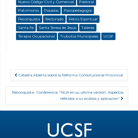
Nuevo Código Civil y Comercial
Pastoral
Patrimonio
Posadas
Psicopedagogía
Reconquista
Rectorado
Retiro Espiritual
Santa Fe
Santa Teresa de Jesús
Talleres
Terapia Ocupacional
Trubutos Municipales
UCSF
Cátedra Abierta sobre la Reforma Constitucional Provincial
Post navigation
Reconquista- Conferencia: “NUA en su última versión. Aspectos
referidos a su análisis y aplicación”