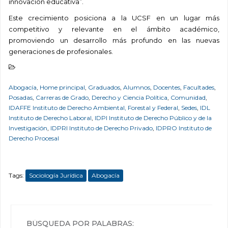
innovación educativa”.
Este crecimiento posiciona a la UCSF en un lugar más
competitivo y relevante en el ámbito académico,
promoviendo un desarrollo más profundo en las nuevas
generaciones de profesionales.
Abogacía
,
Home principal
,
Graduados
,
Alumnos
,
Docentes
,
Facultades
,
Posadas
,
Carreras de Grado
,
Derecho y Ciencia Política
,
Comunidad
,
IDAFFE Instituto de Derecho Ambiental, Forestal y Federal
,
Sedes
,
IDL
Instituto de Derecho Laboral
,
IDPI Instituto de Derecho Público y de la
Investigación
,
IDPRI Instituto de Derecho Privado
,
IDPRO Instituto de
Derecho Procesal
Tags:
Sociología Jurídica
Abogacía
BÚSQUEDA POR PALABRAS: