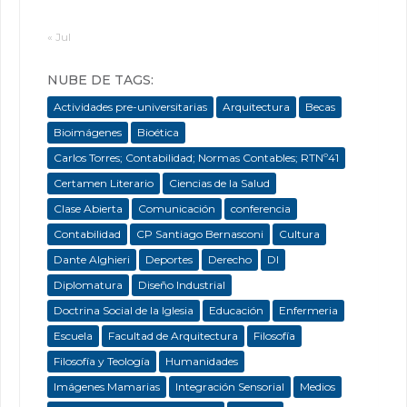
« Jul
NUBE DE TAGS:
Actividades pre-universitarias
Arquitectura
Becas
Bioimágenes
Bioética
Carlos Torres; Contabilidad; Normas Contables; RTNº41
Certamen Literario
Ciencias de la Salud
Clase Abierta
Comunicación
conferencia
Contabilidad
CP Santiago Bernasconi
Cultura
Dante Alghieri
Deportes
Derecho
DI
Diplomatura
Diseño Industrial
Doctrina Social de la Iglesia
Educación
Enfermeria
Escuela
Facultad de Arquitectura
Filosofía
Filosofía y Teología
Humanidades
Imágenes Mamarias
Integración Sensorial
Medios