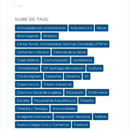
« Jul
NUBE DE TAGS:
Actividades pre-universitarias
Arquitectura
Becas
Bioimágenes
Bioética
Carlos Torres; Contabilidad; Normas Contables; RTNº41
Certamen Literario
Ciencias de la Salud
Clase Abierta
Comunicación
conferencia
Contabilidad
CP Santiago Bernasconi
Cultura
Dante Alghieri
Deportes
Derecho
DI
Diplomatura
Diseño Industrial
Doctrina Social de la Iglesia
Educación
Enfermeria
Escuela
Facultad de Arquitectura
Filosofía
Filosofía y Teología
Humanidades
Imágenes Mamarias
Integración Sensorial
Medios
Nuevo Código Civil y Comercial
Pastoral