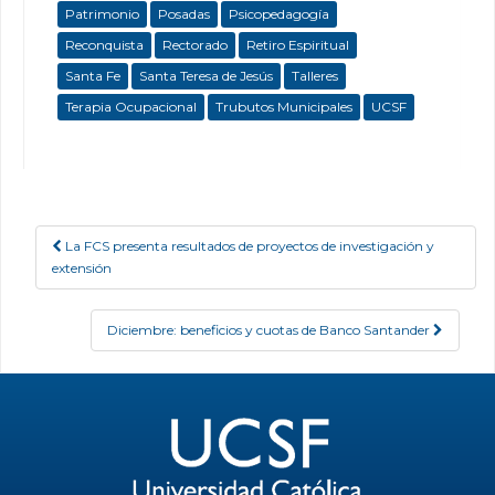
Patrimonio
Posadas
Psicopedagogía
Reconquista
Rectorado
Retiro Espiritual
Santa Fe
Santa Teresa de Jesús
Talleres
Terapia Ocupacional
Trubutos Municipales
UCSF
La FCS presenta resultados de proyectos de investigación y
Post navigation
extensión
Diciembre: beneficios y cuotas de Banco Santander