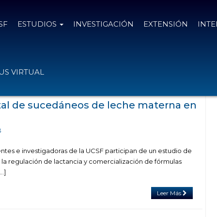
SF
ESTUDIOS
INVESTIGACIÓN
EXTENSIÓN
INT
ía "IEHDS Instituto de Ecología Humana y
S VIRTUAL
lo Sustentable"
tal de sucedáneos de leche materna en
3
entes e investigadoras de la UCSF participan de un estudio de
la regulación de lactancia y comercialización de fórmulas
…]
Leer Más