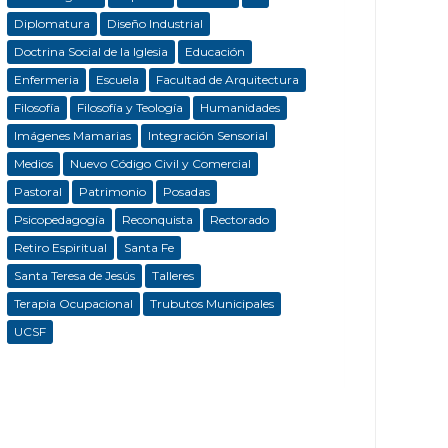
Diplomatura
Diseño Industrial
Doctrina Social de la Iglesia
Educación
Enfermeria
Escuela
Facultad de Arquitectura
Filosofía
Filosofía y Teología
Humanidades
Imágenes Mamarias
Integración Sensorial
Medios
Nuevo Código Civil y Comercial
Pastoral
Patrimonio
Posadas
Psicopedagogía
Reconquista
Rectorado
Retiro Espiritual
Santa Fe
Santa Teresa de Jesús
Talleres
Terapia Ocupacional
Trubutos Municipales
UCSF