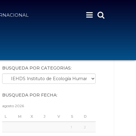
ERNACIONAL
BÚSQUEDA POR PALABRAS:
BÚSQUEDA POR CATEGORÍAS:
Búsqueda por categorías:
BÚSQUEDA POR FECHA:
agosto 2026
L
M
X
J
V
S
D
1
2