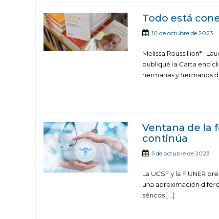
Todo está conec
10 de octubre de 2023
Melissa Roussillion* L
publiqué la Carta encícl
hermanas y hermanos de 
Ventana de la f
continúa
5 de octubre de 2023
La UCSF y la FIUNER pres
una aproximación diferent
séricos […]