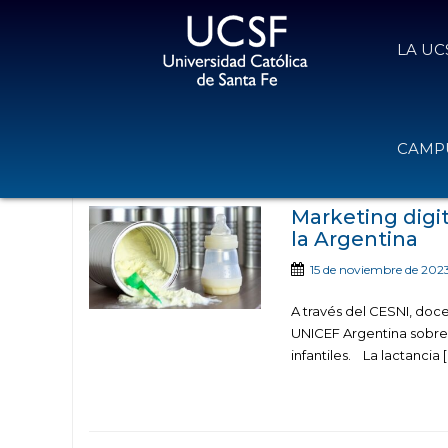
LA UC
Noticias publicadas en la categor
CAMPU
Desarrol
Marketing digi
la Argentina
15 de noviembre de 202
A través del CESNI, doc
UNICEF Argentina sobre 
infantiles. La lactancia [