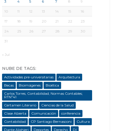
3
4
5
6
7
8
9
10
11
12
13
14
15
16
17
18
19
20
21
22
23
24
25
26
27
28
29
30
31
« Jul
NUBE DE TAGS:
Actividades pre-universitarias
Arquitectura
Becas
Bioimágenes
Bioética
Carlos Torres; Contabilidad; Normas Contables;
RTNº41
Certamen Literario
Ciencias de la Salud
Clase Abierta
Comunicación
conferencia
Contabilidad
CP Santiago Bernasconi
Cultura
Dante Alghieri
Deportes
Derecho
DI