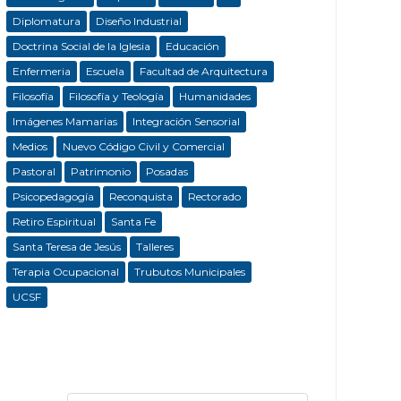
Diplomatura
Diseño Industrial
Doctrina Social de la Iglesia
Educación
Enfermeria
Escuela
Facultad de Arquitectura
Filosofía
Filosofía y Teología
Humanidades
Imágenes Mamarias
Integración Sensorial
Medios
Nuevo Código Civil y Comercial
Pastoral
Patrimonio
Posadas
Psicopedagogía
Reconquista
Rectorado
Retiro Espiritual
Santa Fe
Santa Teresa de Jesús
Talleres
Terapia Ocupacional
Trubutos Municipales
UCSF