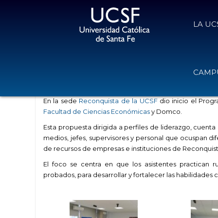
LA UC
Comenzó el entrenamiento para 
CAMPU
27 de agosto de 2024
Volver
En la sede
Reconquista de la UCSF
dio inicio el Pro
Facultad de Ciencias Económicas
y Domco.
Esta propuesta dirigida a perfiles de liderazgo, cuen
medios, jefes, supervisores y personal que ocuspan di
de recursos de empresas e instituciones de Reconquist
El foco se centra en que los asistentes practican
probados, para desarrollar y fortalecer las habilidad