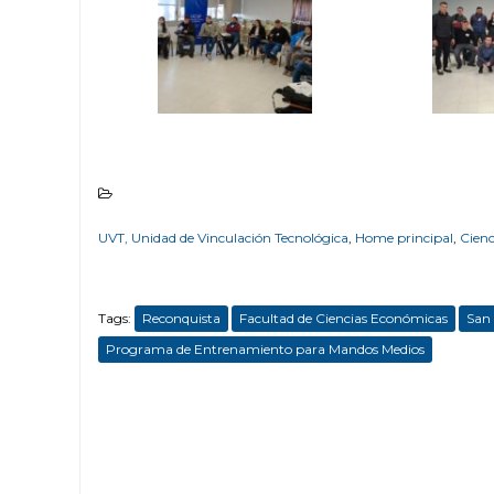
UVT, Unidad de Vinculación Tecnológica
,
Home principal
,
Cien
Tags:
Reconquista
Facultad de Ciencias Económicas
San
Programa de Entrenamiento para Mandos Medios