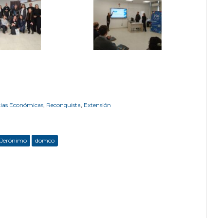
cias Económicas
,
Reconquista
,
Extensión
 Jerónimo
domco