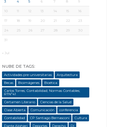
3
4
5
6
7
8
9
10
11
12
13
14
15
16
17
18
19
20
21
22
23
24
25
26
27
28
29
30
31
« Jul
NUBE DE TAGS:
Actividades pre-universitarias
Arquitectura
Becas
Bioimágenes
Bioética
Carlos Torres; Contabilidad; Normas Contables;
RTNº41
Certamen Literario
Ciencias de la Salud
Clase Abierta
Comunicación
conferencia
Contabilidad
CP Santiago Bernasconi
Cultura
Dante Alghieri
Deportes
Derecho
DI