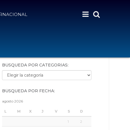
ERNACIONAL
BÚSQUEDA POR PALABRAS:
BÚSQUEDA POR CATEGORÍAS:
Búsqueda por categorías:
BÚSQUEDA POR FECHA:
agosto 2026
L
M
X
J
V
S
D
1
2